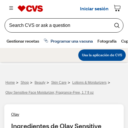
>
>
>
>
>
Home
Shop
Beauty
Skin Care
Lotions & Moisturizers
Olay Sensitive Face Moisturizer, Fragrance-Free, 1.7 fl oz
Olay
Ingredientes de Olay Sensitive 