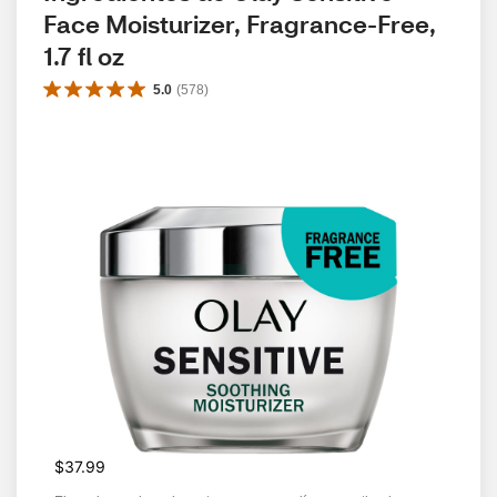
Face Moisturizer, Fragrance-Free, 
1.7 fl oz
5.0
(
578
)
$37.99