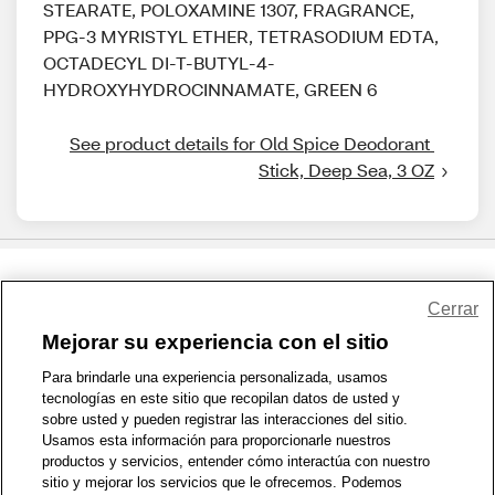
STEARATE, POLOXAMINE 1307, FRAGRANCE,
PPG-3 MYRISTYL ETHER, TETRASODIUM EDTA,
OCTADECYL DI-T-BUTYL-4-
HYDROXYHYDROCINNAMATE, GREEN 6
See product details for Old Spice Deodorant 
Stick, Deep Sea, 3 OZ
Share Feedback
Cerrar
Mejorar su experiencia con el sitio
1-800-679-9691
|
Contáctenos
|
Términos de Uso
|
Accesibilidad
|
Para brindarle una experiencia personalizada, usamos
tecnologías en este sitio que recopilan datos de usted y
Política de Privacidad
|
WA Privacy Policy
|
Mapa del sitio
|
sobre usted y pueden registrar las interacciones del sitio.
Zona de Bienestar
|
© 1999 - 2026 CVS.com
Usamos esta información para proporcionarle nuestros
productos y servicios, entender cómo interactúa con nuestro
sitio y mejorar los servicios que le ofrecemos. Podemos