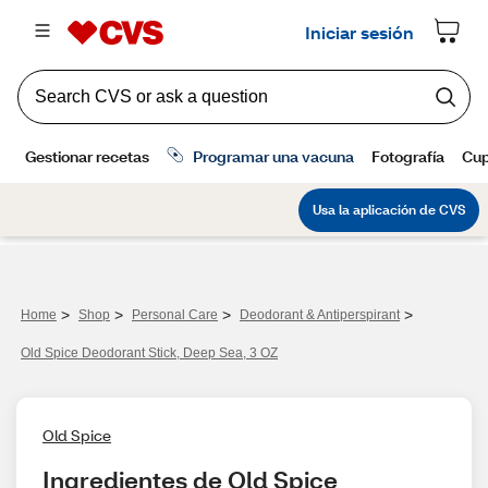
>
>
>
>
Home
Shop
Personal Care
Deodorant & Antiperspirant
Old Spice Deodorant Stick, Deep Sea, 3 OZ
Old Spice
Ingredientes de Old Spice 