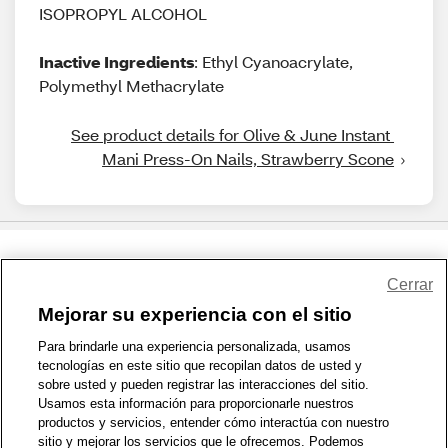
ISOPROPYL ALCOHOL
Inactive Ingredients
: Ethyl Cyanoacrylate,
Polymethyl Methacrylate
See product details for Olive & June Instant 
Mani Press-On Nails, Strawberry Scone
Share Feedback
Cerrar
Mejorar su experiencia con el sitio
1-800-679-9691
|
Contáctenos
|
Términos de Uso
|
Accesibilidad
|
Para brindarle una experiencia personalizada, usamos
tecnologías en este sitio que recopilan datos de usted y
Política de Privacidad
|
WA Privacy Policy
|
Mapa del sitio
|
sobre usted y pueden registrar las interacciones del sitio.
Zona de Bienestar
|
© 1999 - 2026 CVS.com
Usamos esta información para proporcionarle nuestros
productos y servicios, entender cómo interactúa con nuestro
sitio y mejorar los servicios que le ofrecemos. Podemos