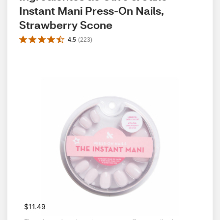
Instant Mani Press-On Nails, 
Strawberry Scone
4.5
(
223
)
$11.49