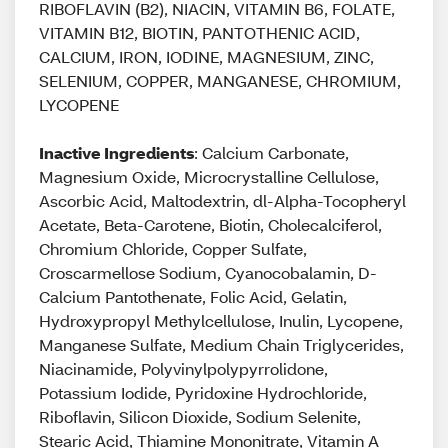
RIBOFLAVIN (B2), NIACIN, VITAMIN B6, FOLATE,
VITAMIN B12, BIOTIN, PANTOTHENIC ACID,
CALCIUM, IRON, IODINE, MAGNESIUM, ZINC,
SELENIUM, COPPER, MANGANESE, CHROMIUM,
LYCOPENE
Inactive Ingredients
: Calcium Carbonate,
Magnesium Oxide, Microcrystalline Cellulose,
Ascorbic Acid, Maltodextrin, dl-Alpha-Tocopheryl
Acetate, Beta-Carotene, Biotin, Cholecalciferol,
Chromium Chloride, Copper Sulfate,
Croscarmellose Sodium, Cyanocobalamin, D-
Calcium Pantothenate, Folic Acid, Gelatin,
Hydroxypropyl Methylcellulose, Inulin, Lycopene,
Manganese Sulfate, Medium Chain Triglycerides,
Niacinamide, Polyvinylpolypyrrolidone,
Potassium Iodide, Pyridoxine Hydrochloride,
Riboflavin, Silicon Dioxide, Sodium Selenite,
Stearic Acid, Thiamine Mononitrate, Vitamin A