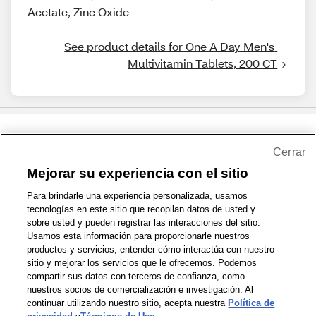
Acetate, Zinc Oxide
See product details for One A Day Men's 
Multivitamin Tablets, 200 CT
Share Feedback
Cerrar
Mejorar su experiencia con el sitio
1-800-679-9691
|
Contáctenos
|
Términos de Uso
|
Accesibilidad
|
Para brindarle una experiencia personalizada, usamos
tecnologías en este sitio que recopilan datos de usted y
Política de Privacidad
|
WA Privacy Policy
|
Mapa del sitio
|
sobre usted y pueden registrar las interacciones del sitio.
Zona de Bienestar
|
© 1999 - 2026 CVS.com
Usamos esta información para proporcionarle nuestros
productos y servicios, entender cómo interactúa con nuestro
sitio y mejorar los servicios que le ofrecemos. Podemos
compartir sus datos con terceros de confianza, como
nuestros socios de comercialización e investigación. Al
continuar utilizando nuestro sitio, acepta nuestra
Política de