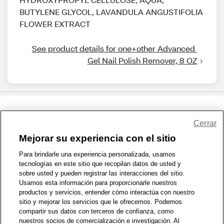
BUTYLENE GLYCOL, LAVANDULA ANGUSTIFOLIA
FLOWER EXTRACT
See product details for one+other Advanced 
Gel Nail Polish Remover, 8 OZ
Share Feedback
Cerrar
Mejorar su experiencia con el sitio
1-800-679-9691
|
Contáctenos
|
Términos de Uso
|
Accesibilidad
|
Para brindarle una experiencia personalizada, usamos
tecnologías en este sitio que recopilan datos de usted y
Política de Privacidad
|
WA Privacy Policy
|
Mapa del sitio
|
sobre usted y pueden registrar las interacciones del sitio.
Zona de Bienestar
|
© 1999 - 2026 CVS.com
Usamos esta información para proporcionarle nuestros
productos y servicios, entender cómo interactúa con nuestro
sitio y mejorar los servicios que le ofrecemos. Podemos
compartir sus datos con terceros de confianza, como
nuestros socios de comercialización e investigación. Al