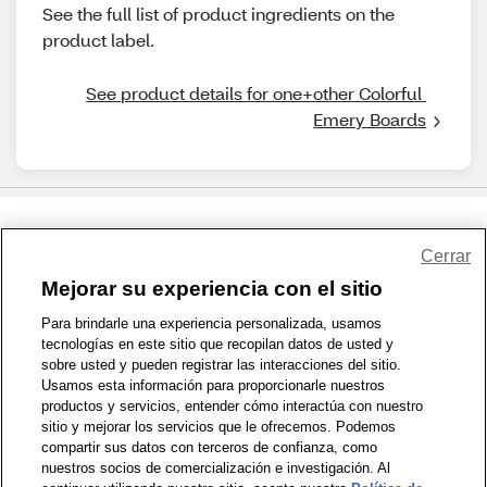
See the full list of product ingredients on the
product label.
See product details for one+other Colorful 
Emery Boards
Share Feedback
Cerrar
Mejorar su experiencia con el sitio
1-800-679-9691
|
Contáctenos
|
Términos de Uso
|
Accesibilidad
|
Para brindarle una experiencia personalizada, usamos
tecnologías en este sitio que recopilan datos de usted y
Política de Privacidad
|
WA Privacy Policy
|
Mapa del sitio
|
sobre usted y pueden registrar las interacciones del sitio.
Zona de Bienestar
|
© 1999 - 2026 CVS.com
Usamos esta información para proporcionarle nuestros
productos y servicios, entender cómo interactúa con nuestro
sitio y mejorar los servicios que le ofrecemos. Podemos
compartir sus datos con terceros de confianza, como
nuestros socios de comercialización e investigación. Al