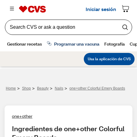
>
>
>
>
Home
Shop
Beauty
Nails
one+other Colorful Emery Boards
one+other
Ingredientes de one+other Colorful 