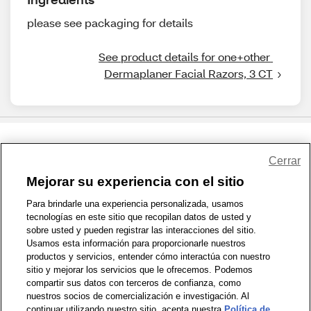
please see packaging for details
See product details for one+other 
Dermaplaner Facial Razors, 3 CT
Share Feedback
Cerrar
Mejorar su experiencia con el sitio
1-800-679-9691
|
Contáctenos
|
Términos de Uso
|
Accesibilidad
|
Para brindarle una experiencia personalizada, usamos
tecnologías en este sitio que recopilan datos de usted y
Política de Privacidad
|
WA Privacy Policy
|
Mapa del sitio
|
sobre usted y pueden registrar las interacciones del sitio.
Zona de Bienestar
|
© 1999 - 2026 CVS.com
Usamos esta información para proporcionarle nuestros
productos y servicios, entender cómo interactúa con nuestro
sitio y mejorar los servicios que le ofrecemos. Podemos
compartir sus datos con terceros de confianza, como
nuestros socios de comercialización e investigación. Al
continuar utilizando nuestro sitio, acepta nuestra
Política de