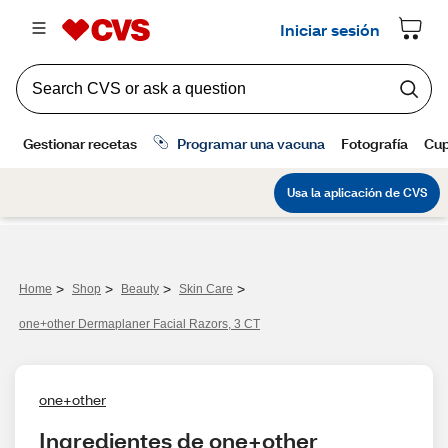
>
>
>
>
Home
Shop
Beauty
Skin Care
one+other Dermaplaner Facial Razors, 3 CT
one+other
Ingredientes de one+other 