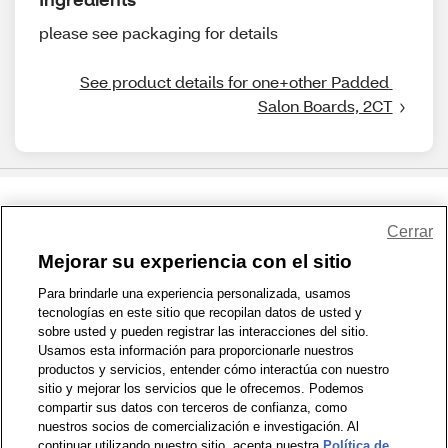
please see packaging for details
See product details for one+other Padded 
Salon Boards, 2CT
Share Feedback
Cerrar
Mejorar su experiencia con el sitio
1-800-679-9691
|
Contáctenos
|
Términos de Uso
|
Accesibilidad
|
Para brindarle una experiencia personalizada, usamos
tecnologías en este sitio que recopilan datos de usted y
Política de Privacidad
|
WA Privacy Policy
|
Mapa del sitio
|
sobre usted y pueden registrar las interacciones del sitio.
Zona de Bienestar
|
© 1999 - 2026 CVS.com
Usamos esta información para proporcionarle nuestros
productos y servicios, entender cómo interactúa con nuestro
sitio y mejorar los servicios que le ofrecemos. Podemos
compartir sus datos con terceros de confianza, como
nuestros socios de comercialización e investigación. Al
continuar utilizando nuestro sitio, acepta nuestra
Política de