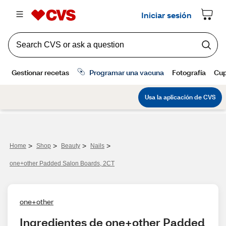
>
>
>
>
Home
Shop
Beauty
Nails
one+other Padded Salon Boards, 2CT
one+other
Ingredientes de one+other Padded 