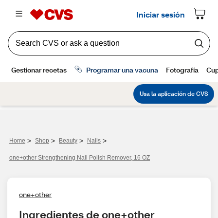
>
>
>
>
Home
Shop
Beauty
Nails
one+other Strengthening Nail Polish Remover, 16 OZ
one+other
Ingredientes de one+other 