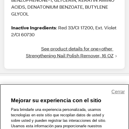
ACIDS, DENATONIUM BENZOATE, BUTYLENE
GLYCOL
Inactive Ingredients
: Red 33/CI 17200, Ext. Violet
2/CI 60730
See product details for one+other 
Strengthening Nail Polish Remover, 16 OZ
Share Feedback
Cerrar
Mejorar su experiencia con el sitio
1-800-679-9691
|
Contáctenos
|
Términos de Uso
|
Accesibilidad
|
Para brindarle una experiencia personalizada, usamos
tecnologías en este sitio que recopilan datos de usted y
Política de Privacidad
|
WA Privacy Policy
|
Mapa del sitio
|
sobre usted y pueden registrar las interacciones del sitio.
Zona de Bienestar
|
© 1999 - 2026 CVS.com
Usamos esta información para proporcionarle nuestros