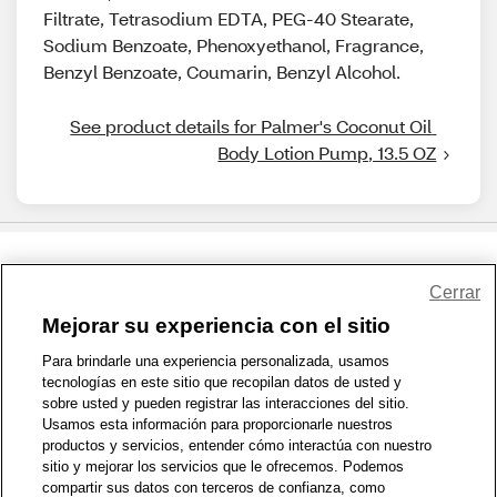
Filtrate, Tetrasodium EDTA, PEG-40 Stearate,
Sodium Benzoate, Phenoxyethanol, Fragrance,
Benzyl Benzoate, Coumarin, Benzyl Alcohol.
See product details for Palmer's Coconut Oil 
Body Lotion Pump, 13.5 OZ
Share Feedback
Cerrar
Mejorar su experiencia con el sitio
1-800-679-9691
|
Contáctenos
|
Términos de Uso
|
Accesibilidad
|
Para brindarle una experiencia personalizada, usamos
tecnologías en este sitio que recopilan datos de usted y
Política de Privacidad
|
WA Privacy Policy
|
Mapa del sitio
|
sobre usted y pueden registrar las interacciones del sitio.
Zona de Bienestar
|
© 1999 - 2026 CVS.com
Usamos esta información para proporcionarle nuestros
productos y servicios, entender cómo interactúa con nuestro
sitio y mejorar los servicios que le ofrecemos. Podemos
compartir sus datos con terceros de confianza, como