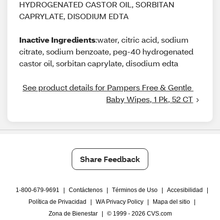
HYDROGENATED CASTOR OIL, SORBITAN
CAPRYLATE, DISODIUM EDTA
Inactive Ingredients
:water, citric acid, sodium
citrate, sodium benzoate, peg-40 hydrogenated
castor oil, sorbitan caprylate, disodium edta
See product details for Pampers Free & Gentle 
Baby Wipes, 1 Pk, 52 CT
Share Feedback
1-800-679-9691
|
Contáctenos
|
Términos de Uso
|
Accesibilidad
|
Política de Privacidad
|
WA Privacy Policy
|
Mapa del sitio
|
Zona de Bienestar
|
© 1999 - 2026 CVS.com