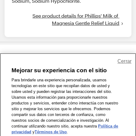
Sodium, Sodium Hypochlorite.
See product details for Phillips' Milk of 
Magnesia Gentle Relief Liquid
Share Feedback
Cerrar
Mejorar su experiencia con el sitio
1-800-679-9691
|
Contáctenos
|
Términos de Uso
|
Accesibilidad
|
Para brindarle una experiencia personalizada, usamos
tecnologías en este sitio que recopilan datos de usted y
Política de Privacidad
|
WA Privacy Policy
|
Mapa del sitio
|
sobre usted y pueden registrar las interacciones del sitio.
Zona de Bienestar
|
© 1999 - 2026 CVS.com
Usamos esta información para proporcionarle nuestros
productos y servicios, entender cómo interactúa con nuestro
sitio y mejorar los servicios que le ofrecemos. Podemos
compartir sus datos con terceros de confianza, como
nuestros socios de comercialización e investigación. Al
continuar utilizando nuestro sitio, acepta nuestra
Política de
privacidad
y
Términos de Uso
.