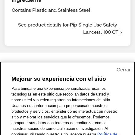
Contains Plastic and Stainless Steel
See product details for Pip Single Use Safety 
Lancets, 100 CT
Share Feedback
Cerrar
Mejorar su experiencia con el sitio
1-800-679-9691
|
Contáctenos
|
Términos de Uso
|
Accesibilidad
|
Para brindarle una experiencia personalizada, usamos
tecnologías en este sitio que recopilan datos de usted y
Política de Privacidad
|
WA Privacy Policy
|
Mapa del sitio
|
sobre usted y pueden registrar las interacciones del sitio.
Zona de Bienestar
|
© 1999 - 2026 CVS.com
Usamos esta información para proporcionarle nuestros
productos y servicios, entender cómo interactúa con nuestro
sitio y mejorar los servicios que le ofrecemos. Podemos
compartir sus datos con terceros de confianza, como
nuestros socios de comercialización e investigación. Al
continuar utilizando nuestro sitio, acepta nuestra
Política de