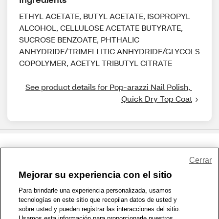
ETHYL ACETATE, BUTYL ACETATE, ISOPROPYL
ALCOHOL, CELLULOSE ACETATE BUTYRATE,
SUCROSE BENZOATE, PHTHALIC
ANHYDRIDE/TRIMELLITIC ANHYDRIDE/GLYCOLS
COPOLYMER, ACETYL TRIBUTYL CITRATE
See product details for Pop-arazzi Nail Polish, 
Quick Dry Top Coat
Share Feedback
Cerrar
Mejorar su experiencia con el sitio
1-800-679-9691
|
Contáctenos
|
Términos de Uso
|
Accesibilidad
|
Para brindarle una experiencia personalizada, usamos
tecnologías en este sitio que recopilan datos de usted y
Política de Privacidad
|
WA Privacy Policy
|
Mapa del sitio
|
sobre usted y pueden registrar las interacciones del sitio.
Zona de Bienestar
|
© 1999 - 2026 CVS.com
Usamos esta información para proporcionarle nuestros