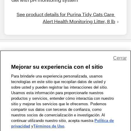
See product details for Purina Tidy Cats Care 
Alert Health Monitoring Litter, 8 lb
Share Feedback
Cerrar
Mejorar su experiencia con el sitio
1-800-679-9691
|
Contáctenos
|
Términos de Uso
|
Accesibilidad
|
Para brindarle una experiencia personalizada, usamos
tecnologías en este sitio que recopilan datos de usted y
Política de Privacidad
|
WA Privacy Policy
|
Mapa del sitio
|
sobre usted y pueden registrar las interacciones del sitio.
Zona de Bienestar
|
© 1999 - 2026 CVS.com
Usamos esta información para proporcionarle nuestros
productos y servicios, entender cómo interactúa con nuestro
sitio y mejorar los servicios que le ofrecemos. Podemos
compartir sus datos con terceros de confianza, como
nuestros socios de comercialización e investigación. Al
continuar utilizando nuestro sitio, acepta nuestra
Política de
privacidad
y
Términos de Uso
.