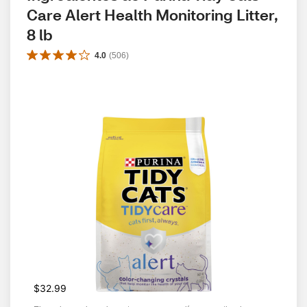
Care Alert Health Monitoring Litter, 
8 lb
4.0
(
506
)
$32.99