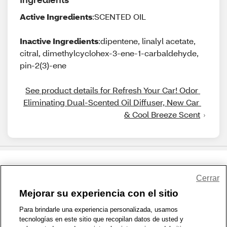
Active Ingredients
:SCENTED OIL
Inactive Ingredients
:dipentene, linalyl acetate,
citral, dimethylcyclohex-3-ene-1-carbaldehyde,
pin-2(3)-ene
See product details for Refresh Your Car! Odor 
Eliminating Dual-Scented Oil Diffuser, New Car 
& Cool Breeze Scent
Share Feedback
Cerrar
Mejorar su experiencia con el sitio
1-800-679-9691
|
Contáctenos
|
Términos de Uso
|
Accesibilidad
|
Para brindarle una experiencia personalizada, usamos
tecnologías en este sitio que recopilan datos de usted y
Política de Privacidad
|
WA Privacy Policy
|
Mapa del sitio
|