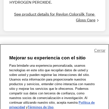
HYDROGEN PEROXIDE.
See product details for Revlon Colorsilk Tone 
Gloss Care
Share Feedback
Cerrar
Mejorar su experiencia con el sitio
1-800-679-9691
|
Contáctenos
|
Términos de Uso
|
Accesibilidad
|
Para brindarle una experiencia personalizada, usamos
tecnologías en este sitio que recopilan datos de usted y
Política de Privacidad
|
WA Privacy Policy
|
Mapa del sitio
|
sobre usted y pueden registrar las interacciones del sitio.
Zona de Bienestar
|
© 1999 - 2026 CVS.com
Usamos esta información para proporcionarle nuestros
productos y servicios, entender cómo interactúa con nuestro
sitio y mejorar los servicios que le ofrecemos. Podemos
compartir sus datos con terceros de confianza, como
nuestros socios de comercialización e investigación. Al
continuar utilizando nuestro sitio, acepta nuestra
Política de
privacidad
y
Términos de Uso
.