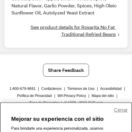
Natural Flavor, Garlic Powder, Spices, High Oleic
Sunflower Oil, Autolyzed Yeast Extract
See product details for Rosarita No Fat 
Traditional Refried Beans
Share Feedback
1-800-679-9691
|
Contáctenos
|
Términos de Uso
|
Accesibilidad
|
Política de Privacidad
|
WA Privacy Policy
|
Mapa del sitio
|
Zona de Bienestar
|
© 1999 - 2026 CVS.com
Cerrar
Mejorar su experiencia con el sitio
Para brindarle una experiencia personalizada, usamos