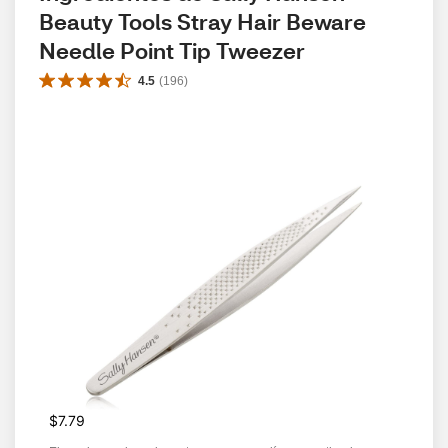
Beauty Tools Stray Hair Beware 
Needle Point Tip Tweezer
4.5
(
196
)
$7.79