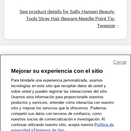
See product details for Sally Hansen Beauty 
Tools Stray Hair Beware Needle Point Tip 
Tweezer
Share Feedback
Cerrar
Mejorar su experiencia con el sitio
1-800-679-9691
|
Contáctenos
|
Términos de Uso
|
Accesibilidad
|
Para brindarle una experiencia personalizada, usamos
tecnologías en este sitio que recopilan datos de usted y
Política de Privacidad
|
WA Privacy Policy
|
Mapa del sitio
|
sobre usted y pueden registrar las interacciones del sitio.
Zona de Bienestar
|
© 1999 - 2026 CVS.com
Usamos esta información para proporcionarle nuestros
productos y servicios, entender cómo interactúa con nuestro
sitio y mejorar los servicios que le ofrecemos. Podemos
compartir sus datos con terceros de confianza, como
nuestros socios de comercialización e investigación. Al
continuar utilizando nuestro sitio, acepta nuestra
Política de
privacidad
y
Términos de Uso
.