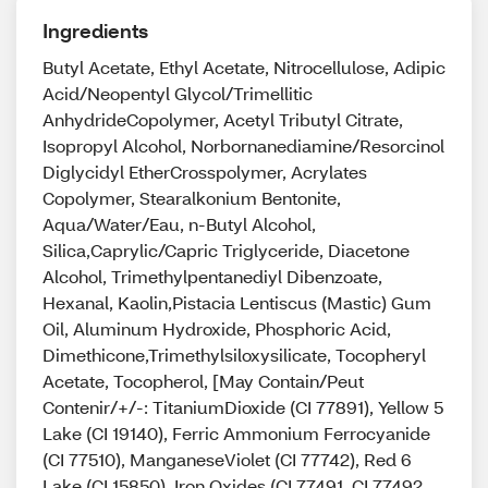
Ingredients
Butyl Acetate, Ethyl Acetate, Nitrocellulose, Adipic
Acid/Neopentyl Glycol/Trimellitic
AnhydrideCopolymer, Acetyl Tributyl Citrate,
Isopropyl Alcohol, Norbornanediamine/Resorcinol
Diglycidyl EtherCrosspolymer, Acrylates
Copolymer, Stearalkonium Bentonite,
Aqua/Water/Eau, n-Butyl Alcohol,
Silica,Caprylic/Capric Triglyceride, Diacetone
Alcohol, Trimethylpentanediyl Dibenzoate,
Hexanal, Kaolin,Pistacia Lentiscus (Mastic) Gum
Oil, Aluminum Hydroxide, Phosphoric Acid,
Dimethicone,Trimethylsiloxysilicate, Tocopheryl
Acetate, Tocopherol, [May Contain/Peut
Contenir/+/-: TitaniumDioxide (CI 77891), Yellow 5
Lake (CI 19140), Ferric Ammonium Ferrocyanide
(CI 77510), ManganeseViolet (CI 77742), Red 6
Lake (CI 15850), Iron Oxides (CI 77491, CI 77492,