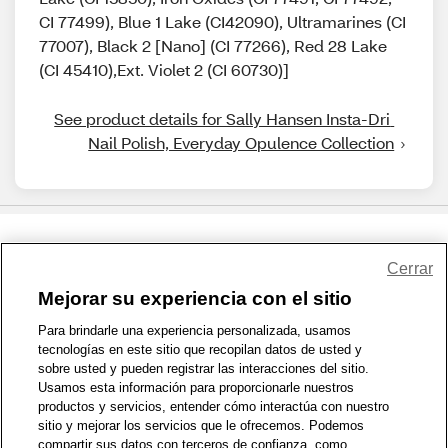
CI 77499), Blue 1 Lake (CI42090), Ultramarines (CI
77007), Black 2 [Nano] (CI 77266), Red 28 Lake
(CI 45410),Ext. Violet 2 (CI 60730)]
See product details for Sally Hansen Insta-Dri 
Nail Polish, Everyday Opulence Collection
Share Feedback
Cerrar
Mejorar su experiencia con el sitio
1-800-679-9691
|
Contáctenos
|
Términos de Uso
|
Accesibilidad
|
Para brindarle una experiencia personalizada, usamos
tecnologías en este sitio que recopilan datos de usted y
Política de Privacidad
|
WA Privacy Policy
|
Mapa del sitio
|
sobre usted y pueden registrar las interacciones del sitio.
Zona de Bienestar
|
© 1999 - 2026 CVS.com
Usamos esta información para proporcionarle nuestros
productos y servicios, entender cómo interactúa con nuestro
sitio y mejorar los servicios que le ofrecemos. Podemos
compartir sus datos con terceros de confianza, como