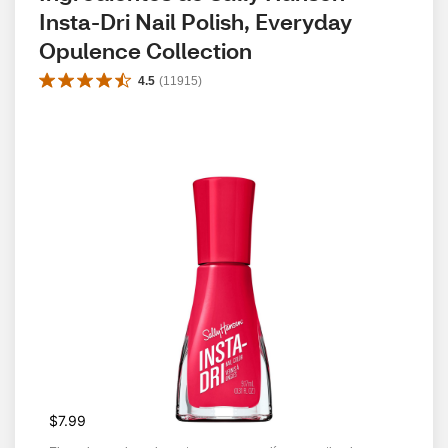
Insta-Dri Nail Polish, Everyday 
Opulence Collection
4.5
(
11915
)
$7.99