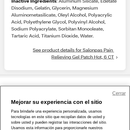
Inactive Ingredients
: Aluminum Silicate, Edetate
Disodium, Gelatin, Glycerin, Magnesium
Aluminometasilicate, Oleyl Alcohol, Polyacrylic
Acid, Polyethylene Glycol, Polyvinyl Alcohol,
Sodium Polyacrylate, Sorbitan Monooleate,
Tartaric Acid, Titanium Dioxide, Water.
See product details for Salonpas Pain 
Relieving Gel Patch Hot, 6 CT
Share Feedback
Cerrar
Mejorar su experiencia con el sitio
1-800-679-9691
|
Contáctenos
|
Términos de Uso
|
Accesibilidad
|
Para brindarle una experiencia personalizada, usamos
tecnologías en este sitio que recopilan datos de usted y
Política de Privacidad
|
WA Privacy Policy
|
Mapa del sitio
|
sobre usted y pueden registrar las interacciones del sitio.
Zona de Bienestar
|
© 1999 - 2026 CVS.com
Usamos esta información para proporcionarle nuestros