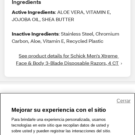
Ingredients
Active Ingredients
: ALOE VERA, VITAMIN E,
JOJOBA OIL, SHEA BUTTER
Inactive Ingredients
: Stainless Steel, Chromium
Carbon, Aloe, Vitamin E, Recycled Plastic
See product details for Schick Men's Xtreme 
Face & Body 3-Blade Disposable Razors, 4 CT
Share Feedback
Cerrar
Mejorar su experiencia con el sitio
1-800-679-9691
|
Contáctenos
|
Términos de Uso
|
Accesibilidad
|
Para brindarle una experiencia personalizada, usamos
tecnologías en este sitio que recopilan datos de usted y
Política de Privacidad
|
WA Privacy Policy
|
Mapa del sitio
|
sobre usted y pueden registrar las interacciones del sitio.
Zona de Bienestar
|
© 1999 - 2026 CVS.com