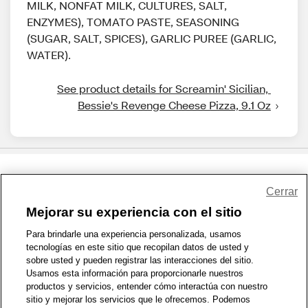
MILK, NONFAT MILK, CULTURES, SALT,
ENZYMES), TOMATO PASTE, SEASONING
(SUGAR, SALT, SPICES), GARLIC PUREE (GARLIC,
WATER).
See product details for Screamin' Sicilian, 
Bessie's Revenge Cheese Pizza, 9.1 Oz
Share Feedback
Cerrar
Mejorar su experiencia con el sitio
1-800-679-9691
|
Contáctenos
|
Términos de Uso
|
Accesibilidad
|
Para brindarle una experiencia personalizada, usamos
tecnologías en este sitio que recopilan datos de usted y
Política de Privacidad
|
WA Privacy Policy
|
Mapa del sitio
|
sobre usted y pueden registrar las interacciones del sitio.
Zona de Bienestar
|
© 1999 - 2026 CVS.com
Usamos esta información para proporcionarle nuestros
productos y servicios, entender cómo interactúa con nuestro
sitio y mejorar los servicios que le ofrecemos. Podemos