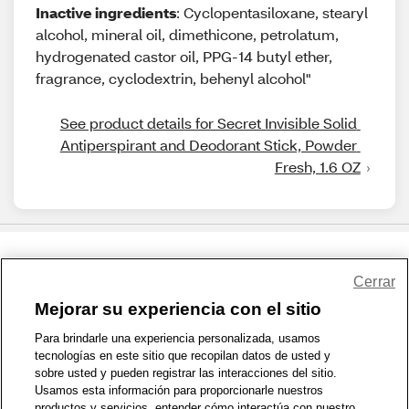
Inactive ingredients
: Cyclopentasiloxane, stearyl
alcohol, mineral oil, dimethicone, petrolatum,
hydrogenated castor oil, PPG-14 butyl ether,
fragrance, cyclodextrin, behenyl alcohol"
See product details for Secret Invisible Solid 
Antiperspirant and Deodorant Stick, Powder 
Fresh, 1.6 OZ
Share Feedback
Cerrar
Mejorar su experiencia con el sitio
1-800-679-9691
|
Contáctenos
|
Términos de Uso
|
Accesibilidad
|
Para brindarle una experiencia personalizada, usamos
tecnologías en este sitio que recopilan datos de usted y
Política de Privacidad
|
WA Privacy Policy
|
Mapa del sitio
|
sobre usted y pueden registrar las interacciones del sitio.
Zona de Bienestar
|
© 1999 - 2026 CVS.com
Usamos esta información para proporcionarle nuestros
productos y servicios, entender cómo interactúa con nuestro