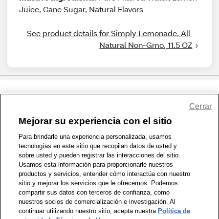
Juice, Cane Sugar, Natural Flavors
See product details for Simply Lemonade, All 
Natural Non-Gmo, 11.5 OZ
Share Feedback
Cerrar
Mejorar su experiencia con el sitio
1-800-679-9691
|
Contáctenos
|
Términos de Uso
|
Accesibilidad
|
Para brindarle una experiencia personalizada, usamos
tecnologías en este sitio que recopilan datos de usted y
Política de Privacidad
|
WA Privacy Policy
|
Mapa del sitio
|
sobre usted y pueden registrar las interacciones del sitio.
Zona de Bienestar
|
© 1999 - 2026 CVS.com
Usamos esta información para proporcionarle nuestros
productos y servicios, entender cómo interactúa con nuestro
sitio y mejorar los servicios que le ofrecemos. Podemos
compartir sus datos con terceros de confianza, como
nuestros socios de comercialización e investigación. Al
continuar utilizando nuestro sitio, acepta nuestra
Política de