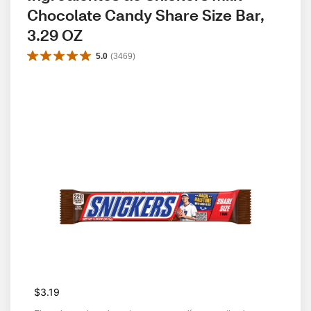
Chocolate Candy Share Size Bar, 
3.29 OZ
5.0
(
3469
)
$3.19