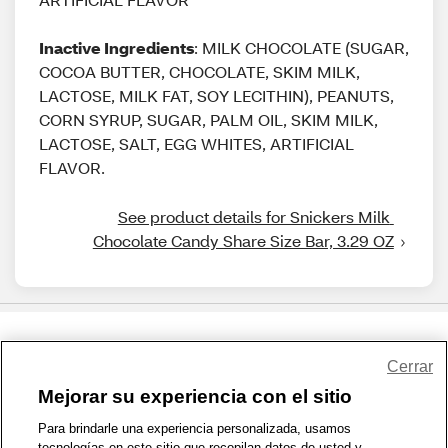
Inactive Ingredients
: MILK CHOCOLATE (SUGAR,
COCOA BUTTER, CHOCOLATE, SKIM MILK,
LACTOSE, MILK FAT, SOY LECITHIN), PEANUTS,
CORN SYRUP, SUGAR, PALM OIL, SKIM MILK,
LACTOSE, SALT, EGG WHITES, ARTIFICIAL
FLAVOR.
See product details for Snickers Milk 
Chocolate Candy Share Size Bar, 3.29 OZ
Share Feedback
Cerrar
Mejorar su experiencia con el sitio
1-800-679-9691
|
Contáctenos
|
Términos de Uso
|
Accesibilidad
|
Para brindarle una experiencia personalizada, usamos
tecnologías en este sitio que recopilan datos de usted y