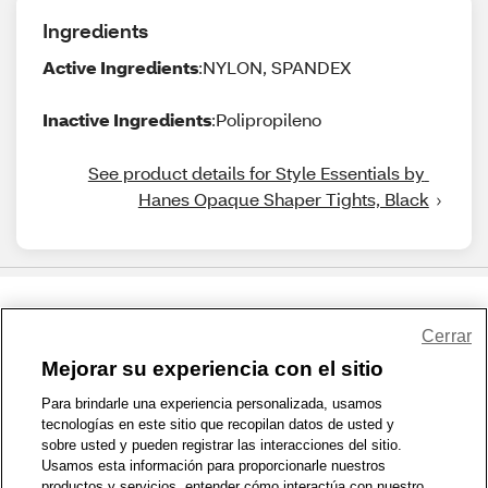
Ingredients
Active Ingredients
:NYLON, SPANDEX
Inactive Ingredients
:Polipropileno
See product details for Style Essentials by 
Hanes Opaque Shaper Tights, Black
Share Feedback
Cerrar
Mejorar su experiencia con el sitio
1-800-679-9691
|
Contáctenos
|
Términos de Uso
|
Accesibilidad
|
Para brindarle una experiencia personalizada, usamos
tecnologías en este sitio que recopilan datos de usted y
Política de Privacidad
|
WA Privacy Policy
|
Mapa del sitio
|
sobre usted y pueden registrar las interacciones del sitio.
Zona de Bienestar
|
© 1999 - 2026 CVS.com
Usamos esta información para proporcionarle nuestros
productos y servicios, entender cómo interactúa con nuestro