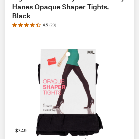
Hanes Opaque Shaper Tights, 
Black
4.5
(
23
)
$7.49