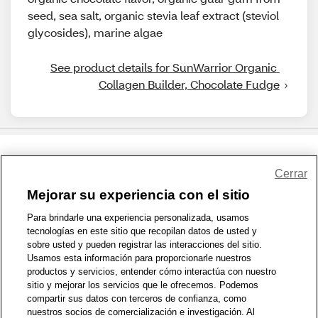
seed, sea salt, organic stevia leaf extract (steviol
glycosides), marine algae
See product details for SunWarrior Organic 
Collagen Builder, Chocolate Fudge
Share Feedback
Cerrar
Mejorar su experiencia con el sitio
1-800-679-9691
|
Contáctenos
|
Términos de Uso
|
Accesibilidad
|
Para brindarle una experiencia personalizada, usamos
tecnologías en este sitio que recopilan datos de usted y
Política de Privacidad
|
WA Privacy Policy
|
Mapa del sitio
|
sobre usted y pueden registrar las interacciones del sitio.
Zona de Bienestar
|
© 1999 - 2026 CVS.com
Usamos esta información para proporcionarle nuestros
productos y servicios, entender cómo interactúa con nuestro
sitio y mejorar los servicios que le ofrecemos. Podemos
compartir sus datos con terceros de confianza, como
nuestros socios de comercialización e investigación. Al