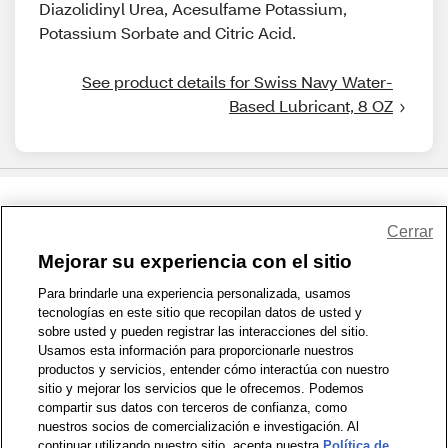
Diazolidinyl Urea, Acesulfame Potassium,
Potassium Sorbate and Citric Acid.
See product details for Swiss Navy Water-
Based Lubricant, 8 OZ
Share Feedback
Cerrar
Mejorar su experiencia con el sitio
1-800-679-9691
|
Contáctenos
|
Términos de Uso
|
Accesibilidad
|
Para brindarle una experiencia personalizada, usamos
tecnologías en este sitio que recopilan datos de usted y
Política de Privacidad
|
WA Privacy Policy
|
Mapa del sitio
|
sobre usted y pueden registrar las interacciones del sitio.
Zona de Bienestar
|
© 1999 - 2026 CVS.com
Usamos esta información para proporcionarle nuestros
productos y servicios, entender cómo interactúa con nuestro
sitio y mejorar los servicios que le ofrecemos. Podemos
compartir sus datos con terceros de confianza, como
nuestros socios de comercialización e investigación. Al
continuar utilizando nuestro sitio, acepta nuestra
Política de