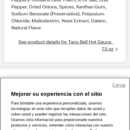
Pepper, Dried Onions, Spices, Xanthan Gum,
Sodium Benzoate (Preservative), Potassium
Chloride, Maltodextrin, Yeast Extract, Datem,
Natural Flavor
See product details for Taco Bell Hot Sauce, 
7.5 oz
Share Feedback
Cerrar
Mejorar su experiencia con el sitio
1-800-679-9691
|
Contáctenos
|
Términos de Uso
|
Accesibilidad
|
Para brindarle una experiencia personalizada, usamos
tecnologías en este sitio que recopilan datos de usted y
Política de Privacidad
|
WA Privacy Policy
|
Mapa del sitio
|
sobre usted y pueden registrar las interacciones del sitio.
Zona de Bienestar
|
© 1999 - 2026 CVS.com
Usamos esta información para proporcionarle nuestros
productos y servicios, entender cómo interactúa con nuestro