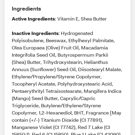
Ingredients
Active Ingredients
: Vitamin E, Shea Butter
Inactive Ingredients
: Hydrogenated
Polyisobutene, Beeswax, Ethylhexyl Palmitate,
Olea Europaea (Olive) Fruit Oil, Macadamia
Integrifolia Seed Oil, Butyrospermum Parkii
(Shea) Butter, Trihydroxystearin, Helianthus
Annuus (Sunflower) Seed Oil, Diisostearyl Malate,
Ethylene/Propylene/Styrene Copolymer,
Tocopheryl Acetate, Polyhydroxystearic Acid,
Pentaerythrityl Tetraisostearate, Mangifera Indica
(Mango) Seed Butter, Caprylic/Capric
Triglyceride, Butylene/Ethylene/Styrene
Copolymer, 1,2-Hexanediol, BHT, Fragrance [May
contain (+/-) Titanium Dioxide (CI 77891),
Manganese Violet (CI 77742), Red 7 Lake (CI
15850:1), Red 6 (CI 15850), Blue 1 Lake (CI 42090),