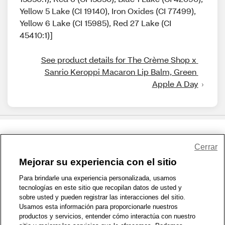
Yellow 5 Lake (CI 19140), Iron Oxides (CI 77499),
Yellow 6 Lake (CI 15985), Red 27 Lake (CI
45410:1)]
See product details for The Crème Shop x 
Sanrio Keroppi Macaron Lip Balm, Green 
Apple A Day
Share Feedback
Cerrar
Mejorar su experiencia con el sitio
1-800-679-9691
|
Contáctenos
|
Términos de Uso
|
Accesibilidad
|
Para brindarle una experiencia personalizada, usamos
tecnologías en este sitio que recopilan datos de usted y
Política de Privacidad
|
WA Privacy Policy
|
Mapa del sitio
|
sobre usted y pueden registrar las interacciones del sitio.
Zona de Bienestar
|
© 1999 - 2026 CVS.com
Usamos esta información para proporcionarle nuestros
productos y servicios, entender cómo interactúa con nuestro