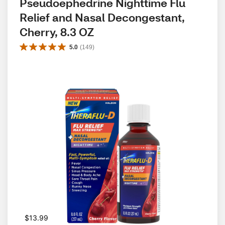
Pseudoephedrine Nighttime Flu 
Relief and Nasal Decongestant, 
Cherry, 8.3 OZ
5.0
(
149
)
$13.99