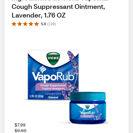
Cough Suppressant Ointment, 
Lavender, 1.76 OZ
5.0
(
139
)
W
$7.99
a
$9.69