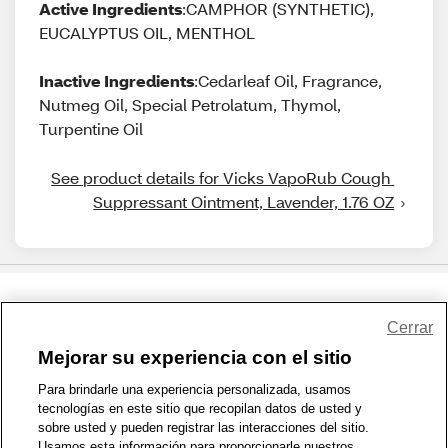
Active Ingredients
:CAMPHOR (SYNTHETIC),
EUCALYPTUS OIL, MENTHOL
Inactive Ingredients
:Cedarleaf Oil, Fragrance,
Nutmeg Oil, Special Petrolatum, Thymol,
Turpentine Oil
See product details for Vicks VapoRub Cough 
Suppressant Ointment, Lavender, 1.76 OZ
Share Feedback
Cerrar
Mejorar su experiencia con el sitio
1-800-679-9691
|
Contáctenos
|
Términos de Uso
|
Accesibilidad
|
Para brindarle una experiencia personalizada, usamos
tecnologías en este sitio que recopilan datos de usted y
Política de Privacidad
|
WA Privacy Policy
|
Mapa del sitio
|
sobre usted y pueden registrar las interacciones del sitio.
Zona de Bienestar
|
© 1999 - 2026 CVS.com
Usamos esta información para proporcionarle nuestros