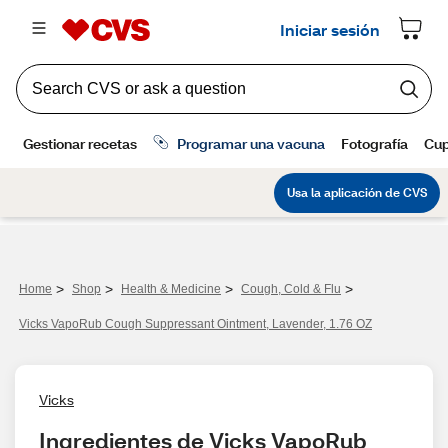
>
>
>
>
Home
Shop
Health & Medicine
Cough, Cold & Flu
Vicks VapoRub Cough Suppressant Ointment, Lavender, 1.76 OZ
Vicks
Ingredientes de Vicks VapoRub 