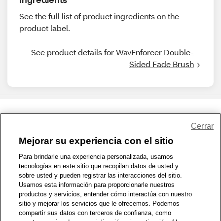
See the full list of product ingredients on the
product label.
See product details for WavEnforcer Double-
Sided Fade Brush
Share Feedback
Cerrar
Mejorar su experiencia con el sitio
1-800-679-9691
|
Contáctenos
|
Términos de Uso
|
Accesibilidad
|
Para brindarle una experiencia personalizada, usamos
tecnologías en este sitio que recopilan datos de usted y
Política de Privacidad
|
WA Privacy Policy
|
Mapa del sitio
|
sobre usted y pueden registrar las interacciones del sitio.
Zona de Bienestar
|
© 1999 - 2026 CVS.com
Usamos esta información para proporcionarle nuestros
productos y servicios, entender cómo interactúa con nuestro
sitio y mejorar los servicios que le ofrecemos. Podemos
compartir sus datos con terceros de confianza, como