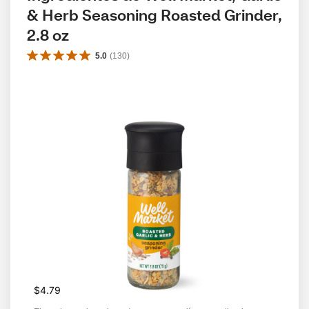
& Herb Seasoning Roasted Grinder, 
2.8 oz
5.0
(
130
)
$4.79