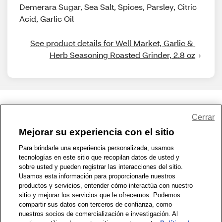
Demerara Sugar, Sea Salt, Spices, Parsley, Citric
Acid, Garlic Oil
See product details for Well Market, Garlic & 
Herb Seasoning Roasted Grinder, 2.8 oz
Share Feedback
Cerrar
Mejorar su experiencia con el sitio
1-800-679-9691
|
Contáctenos
|
Términos de Uso
|
Accesibilidad
|
Para brindarle una experiencia personalizada, usamos
tecnologías en este sitio que recopilan datos de usted y
Política de Privacidad
|
WA Privacy Policy
|
Mapa del sitio
|
sobre usted y pueden registrar las interacciones del sitio.
Zona de Bienestar
|
© 1999 - 2026 CVS.com
Usamos esta información para proporcionarle nuestros
productos y servicios, entender cómo interactúa con nuestro
sitio y mejorar los servicios que le ofrecemos. Podemos
compartir sus datos con terceros de confianza, como
nuestros socios de comercialización e investigación. Al