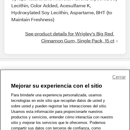
Lecithin, Color Added, Acesulfame K,
Hydroxylated Soy Lecithin, Aspartame, BHT (to
Maintain Freshness)
See product details for Wrigley's Big Red 
Cinnamon Gum, Single Pack, 15 ct
Share Feedback
Cerrar
Mejorar su experiencia con el sitio
1-800-679-9691
|
Contáctenos
|
Términos de Uso
|
Accesibilidad
|
Para brindarle una experiencia personalizada, usamos
tecnologías en este sitio que recopilan datos de usted y
Política de Privacidad
|
WA Privacy Policy
|
Mapa del sitio
|
sobre usted y pueden registrar las interacciones del sitio.
Zona de Bienestar
|
© 1999 - 2026 CVS.com
Usamos esta información para proporcionarle nuestros
productos y servicios, entender cómo interactúa con nuestro
sitio y mejorar los servicios que le ofrecemos. Podemos
compartir sus datos con terceros de confianza, como