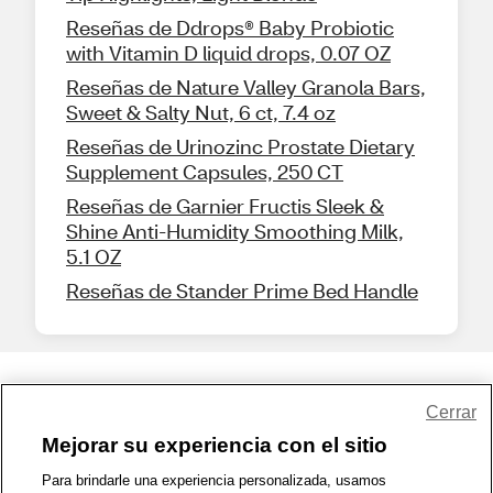
Reseñas de Ddrops® Baby Probiotic
with Vitamin D liquid drops, 0.07 OZ
Reseñas de Nature Valley Granola Bars,
Sweet & Salty Nut, 6 ct, 7.4 oz
Reseñas de Urinozinc Prostate Dietary
Supplement Capsules, 250 CT
Reseñas de Garnier Fructis Sleek &
Shine Anti-Humidity Smoothing Milk,
5.1 OZ
Reseñas de Stander Prime Bed Handle
Share Feedback
Cerrar
Mejorar su experiencia con el sitio
1-800-679-9691
|
Contáctenos
|
Términos de Uso
|
Accesibilidad
|
Para brindarle una experiencia personalizada, usamos