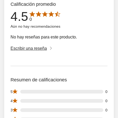
Calificación promedio
4.5
Average rating is 4.5 out of 5 stars with 0 reseñas
0
Aún no hay recomendaciones
No hay reseñas para este producto.
Escribir una reseña
Resumen de calificaciones
0 5 star reviews out of 0 reviews
5
0
0 4 star reviews out of 0 reviews
4
0
0 3 star reviews out of 0 reviews
3
0