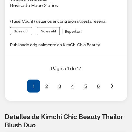
Revisado Hace 2 años
{{userCount} usuarios encontraron útil esta reseña.
Sí, es útil
No es útil
Reportar
Publicado originalmente en KimChi Chic Beauty
Página 1 de 17
1
2
3
4
5
6
Detalles de Kimchi Chic Beauty Thailor 
Blush Duo