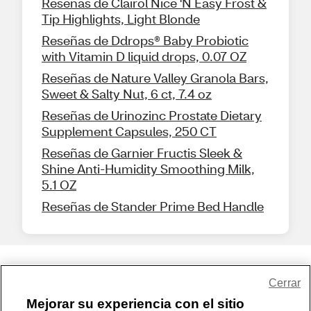
Reseñas de Clairol Nice 'N Easy Frost &
Tip Highlights, Light Blonde
Reseñas de Ddrops® Baby Probiotic
with Vitamin D liquid drops, 0.07 OZ
Reseñas de Nature Valley Granola Bars,
Sweet & Salty Nut, 6 ct, 7.4 oz
Reseñas de Urinozinc Prostate Dietary
Supplement Capsules, 250 CT
Reseñas de Garnier Fructis Sleek &
Shine Anti-Humidity Smoothing Milk,
5.1 OZ
Reseñas de Stander Prime Bed Handle
Share Feedback
Cerrar
Mejorar su experiencia con el sitio