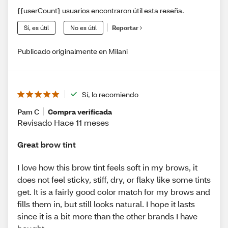
{{userCount} usuarios encontraron útil esta reseña.
Sí, es útil
No es útil
Reportar
Publicado originalmente en Milani
Sí, lo recomiendo
Pam C
Compra verificada
Revisado Hace 11 meses
Great brow tint
I love how this brow tint feels soft in my brows, it
does not feel sticky, stiff, dry, or flaky like some tints
get. It is a fairly good color match for my brows and
fills them in, but still looks natural. I hope it lasts
since it is a bit more than the other brands I have