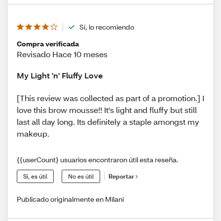
Sí, lo recomiendo
Compra verificada
Revisado Hace 10 meses
My Light 'n' Fluffy Love
[This review was collected as part of a promotion.] I
love this brow mousse!! It's light and fluffy but still
last all day long. Its definitely a staple amongst my
makeup.
{{userCount} usuarios encontraron útil esta reseña.
Sí, es útil
No es útil
Reportar
Publicado originalmente en Milani