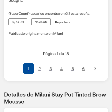
bought.
{{userCount} usuarios encontraron útil esta reseña.
Sí, es útil
No es útil
Reportar
Publicado originalmente en Milani
Página 1 de 18
1
2
3
4
5
6
Detalles de Milani Stay Put Tinted Brow 
Mousse