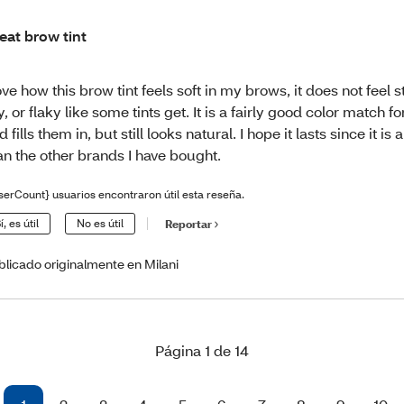
eat brow tint
love how this brow tint feels soft in my brows, it does not feel sti
y, or flaky like some tints get. It is a fairly good color match 
d fills them in, but still looks natural. I hope it lasts since it is
an the other brands I have bought.
serCount} usuarios encontraron útil esta reseña.
í, es útil
No es útil
Reportar
blicado originalmente en Milani
Página 1 de 14