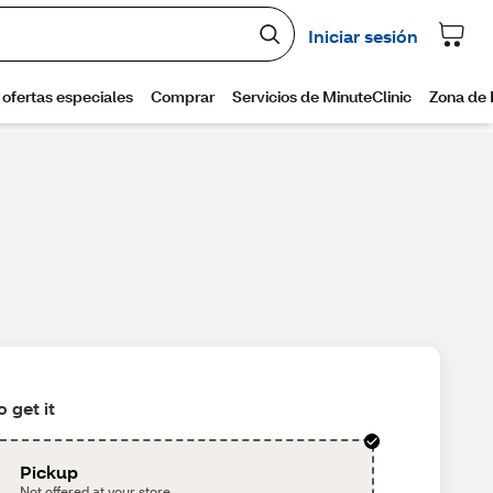
 get it
Pickup
Not offered at your store