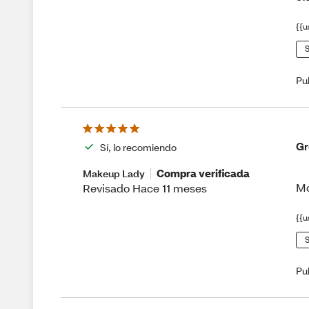
{{u
S
Pu
Gr
Sí, lo recomiendo
Compra verificada
Makeup Lady
Mo
Revisado Hace 11 meses
{{u
S
Pu