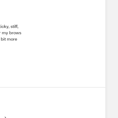
cky, stiff,
for my brows
 a bit more