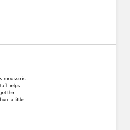
ow mousse is
tuff helps
got the
em a little