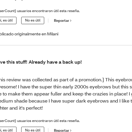
serCount} usuarios encontraron útil esta reseña.
í, es útil
No es útil
Reportar
blicado originalmente en Milani
ve this stuff! Already have a back up!
his review was collected as part of a promotion.] This eyebr
esome! I have the super thin early 2000s eyebrows but this s
 to make them appear fuller and keep the crazies in place! I 
dium shade because I have super dark eyebrows and I like th
ghter and it's perfect!
serCount} usuarios encontraron útil esta reseña.
í, es útil
No es útil
Reportar