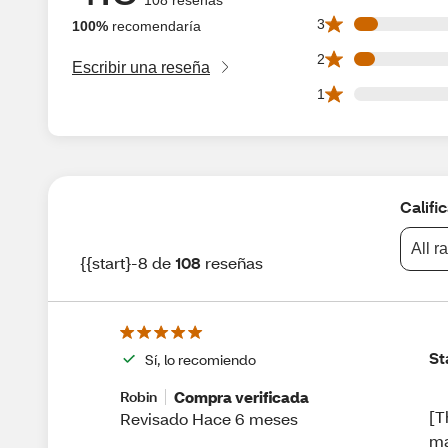
7 3 star reviews o
3
100%
recomendaría
6 2 star reviews o
2
Escribir una reseña
0 1 star reviews o
1
Califi
All r
{{start}-8 de
108
reseñas
St
Sí, lo recomiendo
Compra verificada
Robin
[T
Revisado Hace 6 meses
ma