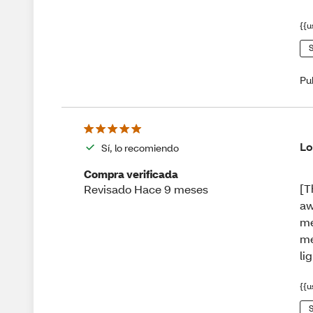
{{u
S
Pu
Lo
Sí, lo recomiendo
Compra verificada
[T
Revisado Hace 9 meses
aw
me
me
li
{{u
S