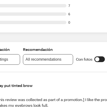
ut of 108 reviews
7
ut of 108 reviews
6
ut of 108 reviews
0
cación
Recomendación
Con fotos
atings
All recommendations
ay put tinted brow
his review was collected as part of a promotion.] I like the pro
kes my eyebrows look full.