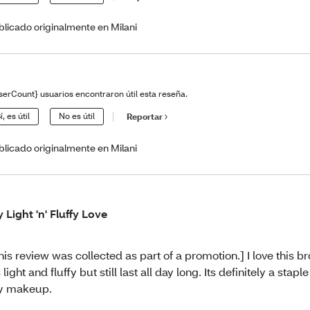
blicado originalmente en Milani
serCount} usuarios encontraron útil esta reseña.
í, es útil
No es útil
Reportar
blicado originalmente en Milani
 Light 'n' Fluffy Love
his review was collected as part of a promotion.] I love this 
's light and fluffy but still last all day long. Its definitely a sta
y makeup.