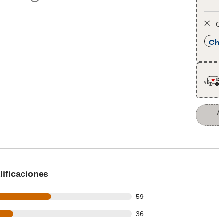
O
Ch
ificaciones
out of 108 reviews
59
out of 108 reviews
36