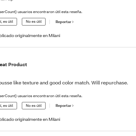
serCount} usuarios encontraron útil esta reseña.
í, es útil
No es útil
Reportar
blicado originalmente en Milani
eat Product
usse like texture and good color match. Will repurchase.
serCount} usuarios encontraron útil esta reseña.
í, es útil
No es útil
Reportar
blicado originalmente en Milani