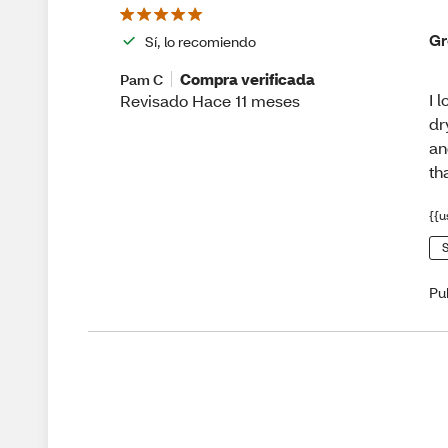
Gr
Sí, lo recomiendo
Compra verificada
Pam C
I 
Revisado Hace 11 meses
dr
an
th
{{u
S
Pu