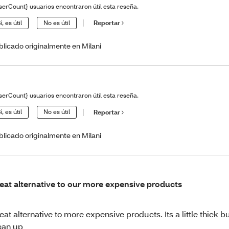
serCount} usuarios encontraron útil esta reseña.
í, es útil
No es útil
Reportar
blicado originalmente en Milani
serCount} usuarios encontraron útil esta reseña.
í, es útil
No es útil
Reportar
blicado originalmente en Milani
eat alternative to our more expensive products
eat alternative to more expensive products. Its a little thick b
ean up