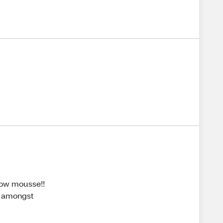
brow mousse!!
ple amongst