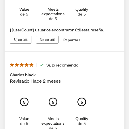
Value
Meets
Quality
expectations
de 5
de 5
de 5
{{userCount} usuarios encontraron útil esta reseña.
Sí, es útil
No es útil
Reportar
Sí, lo recomiendo
Charles black
Revisado Hace 2 meses
5
5
5
Value
Meets
Quality
expectations
de 5
de 5
de 5