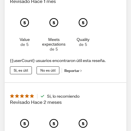
Revisado Hace 1 mes
5
5
5
Value
Meets
Quality
expectations
de 5
de 5
de 5
{{userCount} usuarios encontraron útil esta reseña.
Sí, es útil
No es útil
Reportar
Sí, lo recomiendo
Revisado Hace 2 meses
5
5
5