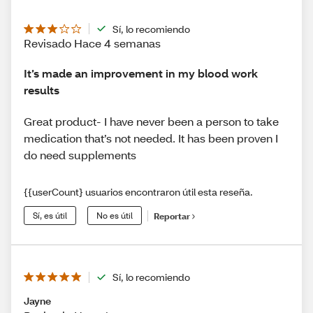
Sí, lo recomiendo
Revisado Hace 4 semanas
It’s made an improvement in my blood work
results
Great product- I have never been a person to take
medication that’s not needed. It has been proven I
do need supplements
{{userCount} usuarios encontraron útil esta reseña.
Sí, es útil
No es útil
Reportar
Sí, lo recomiendo
Jayne