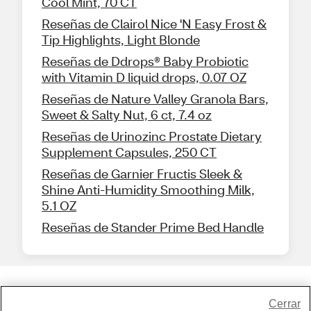
Cool Mint, 70 CT
Reseñas de Clairol Nice 'N Easy Frost &
Tip Highlights, Light Blonde
Reseñas de Ddrops® Baby Probiotic
with Vitamin D liquid drops, 0.07 OZ
Reseñas de Nature Valley Granola Bars,
Sweet & Salty Nut, 6 ct, 7.4 oz
Reseñas de Urinozinc Prostate Dietary
Supplement Capsules, 250 CT
Reseñas de Garnier Fructis Sleek &
Shine Anti-Humidity Smoothing Milk,
5.1 OZ
Reseñas de Stander Prime Bed Handle
Share Feedback
Cerrar