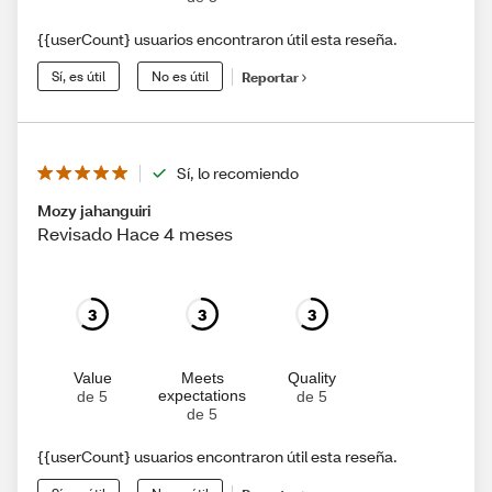
{{userCount} usuarios encontraron útil esta reseña.
Sí, es útil
No es útil
Reportar
Sí, lo recomiendo
Mozy jahanguiri
Revisado Hace 4 meses
3
3
3
Value
Meets
Quality
expectations
de 5
de 5
de 5
{{userCount} usuarios encontraron útil esta reseña.