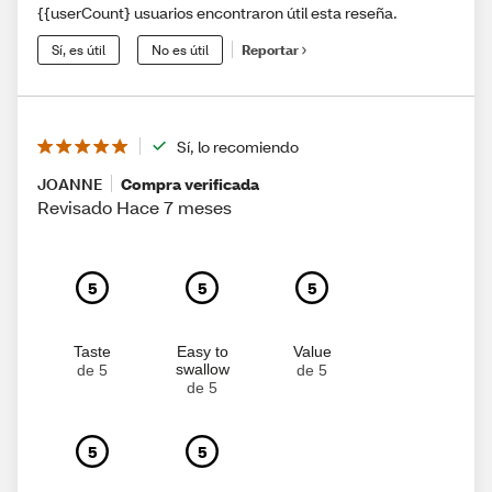
{{userCount} usuarios encontraron útil esta reseña.
Sí, es útil
No es útil
Reportar
Sí, lo recomiendo
JOANNE
Compra verificada
Revisado Hace 7 meses
5
5
5
Taste
Easy to
Value
swallow
de 5
de 5
de 5
5
5