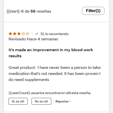
{{start}-8 de
56
reseñas
Filter
(1)
Sí, lo recomiendo
Revisado Hace 4 semanas
It’s made an improvement in my blood work
results
Great product- I have never been a person to take
medication that’s not needed. It has been proven I
do need supplements
{{userCount} usuarios encontraron útil esta reseña.
Sí, es útil
No es útil
Reportar