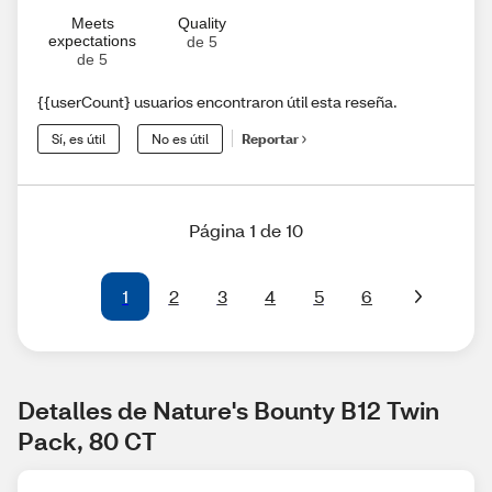
Meets
Quality
expectations
de 5
de 5
{{userCount} usuarios encontraron útil esta reseña.
Sí, es útil
No es útil
Reportar
Página 1 de 10
1
2
3
4
5
6
Detalles de Nature's Bounty B12 Twin 
Pack, 80 CT