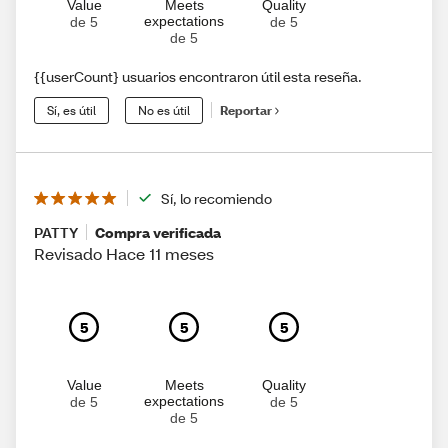
Value
Meets
Quality
expectations
de 5
de 5
de 5
{{userCount} usuarios encontraron útil esta reseña.
Sí, es útil
No es útil
Reportar
Sí, lo recomiendo
PATTY
Compra verificada
Revisado Hace 11 meses
5
5
5
Value
Meets
Quality
expectations
de 5
de 5
de 5