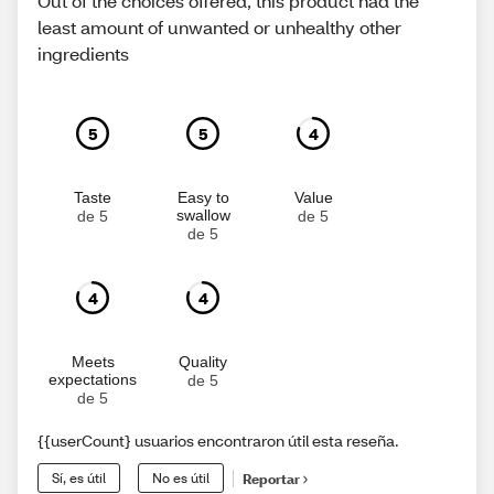
Out of the choices offered, this product had the
least amount of unwanted or unhealthy other
ingredients
5
5
4
Taste
Easy to
Value
swallow
de 5
de 5
de 5
4
4
Meets
Quality
expectations
de 5
de 5
{{userCount} usuarios encontraron útil esta reseña.
Sí, es útil
No es útil
Reportar