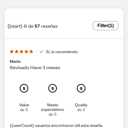
{{start}-8 de
57
reseñas
Filter
(1)
Sí, lo recomiendo
Merle
Revisado Hace 3 meses
5
5
5
Value
Meets
Quality
expectations
de 5
de 5
de 5
{{userCount} usuarios encontraron útil esta reseña.