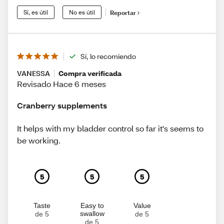
Sí, es útil
No es útil
Reportar
Sí, lo recomiendo
VANESSA
Compra verificada
Revisado Hace 6 meses
Cranberry supplements
It helps with my bladder control so far it's seems to
be working.
5
5
5
Taste
Easy to
Value
swallow
de 5
de 5
de 5