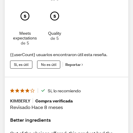
5
5
Meets
Quality
expectations
de 5
de 5
{{userCount} usuarios encontraron útil esta reseña.
Sí, es útil
No es útil
Reportar
Sí, lo recomiendo
KIMBERLY
Compra verificada
Revisado Hace 8 meses
Better ingredients