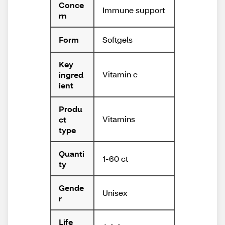
Conce
Immune support
rn
Softgels
Form
Key
Vitamin c
ingred
ient
Produ
Vitamins
ct
type
Quanti
1-60 ct
ty
Gende
Unisex
r
Life