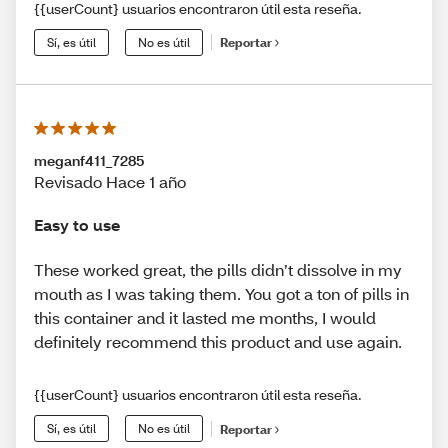
{{userCount} usuarios encontraron útil esta reseña.
Sí, es útil
No es útil
Reportar
meganf411_7285
Revisado Hace 1 año
Easy to use
These worked great, the pills didn’t dissolve in my
mouth as I was taking them. You got a ton of pills in
this container and it lasted me months, I would
definitely recommend this product and use again.
{{userCount} usuarios encontraron útil esta reseña.
Sí, es útil
No es útil
Reportar