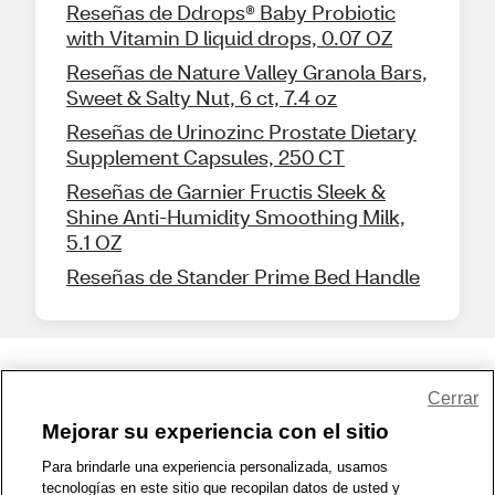
Reseñas de Ddrops® Baby Probiotic
with Vitamin D liquid drops, 0.07 OZ
Reseñas de Nature Valley Granola Bars,
Sweet & Salty Nut, 6 ct, 7.4 oz
Reseñas de Urinozinc Prostate Dietary
Supplement Capsules, 250 CT
Reseñas de Garnier Fructis Sleek &
Shine Anti-Humidity Smoothing Milk,
5.1 OZ
Reseñas de Stander Prime Bed Handle
Share Feedback
Cerrar
Mejorar su experiencia con el sitio
1-800-679-9691
|
Contáctenos
|
Términos de Uso
|
Accesibilidad
|
Para brindarle una experiencia personalizada, usamos
tecnologías en este sitio que recopilan datos de usted y
Política de Privacidad
|
WA Privacy Policy
|
Mapa del sitio
|