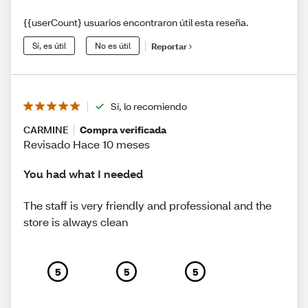
{{userCount} usuarios encontraron útil esta reseña.
Sí, es útil
No es útil
Reportar
Sí, lo recomiendo
CARMINE
Compra verificada
Revisado Hace 10 meses
You had what I needed
The staff is very friendly and professional and the
store is always clean
5
5
5