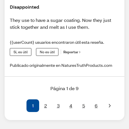
Disappointed
They use to have a sugar coating. Now they just
stick together and melt as I use them.
{{userCount} usuarios encontraron útil esta reseña.
Sí, es útil
No es útil
Reportar
Publicado originalmente en NaturesTruthProducts.com
Página 1 de 9
1
2
3
4
5
6