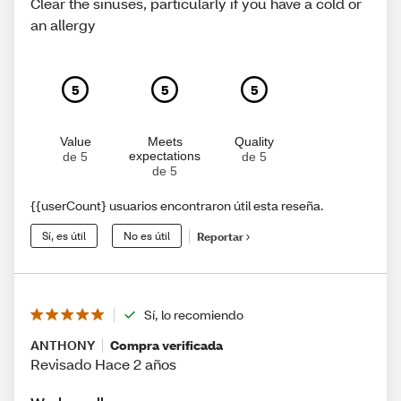
Clear the sinuses, particularly if you have a cold or
an allergy
5
5
5
Value
Meets
Quality
expectations
de 5
de 5
de 5
{{userCount} usuarios encontraron útil esta reseña.
Sí, es útil
No es útil
Reportar
Sí, lo recomiendo
ANTHONY
Compra verificada
Revisado Hace 2 años