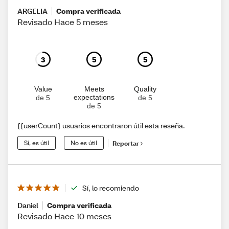
ARGELIA
Compra verificada
Revisado Hace 5 meses
3
5
5
Value
Meets
Quality
expectations
de 5
de 5
de 5
{{userCount} usuarios encontraron útil esta reseña.
Sí, es útil
No es útil
Reportar
Sí, lo recomiendo
Daniel
Compra verificada
Revisado Hace 10 meses