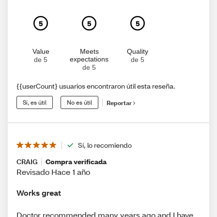
5
5
5
Value
Meets
Quality
expectations
de 5
de 5
de 5
{{userCount} usuarios encontraron útil esta reseña.
Sí, es útil
No es útil
Reportar
Sí, lo recomiendo
CRAIG
Compra verificada
Revisado Hace 1 año
Works great
Doctor recommended many years ago and I have