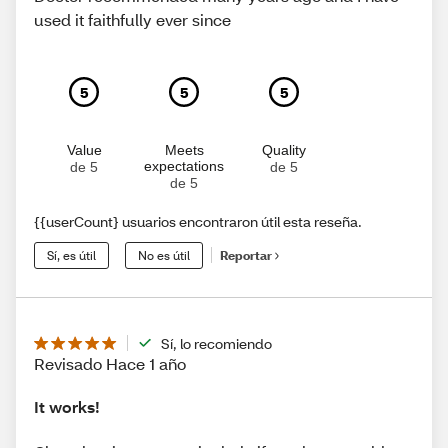
used it faithfully ever since
5
5
5
Value
Meets
Quality
expectations
de 5
de 5
de 5
{{userCount} usuarios encontraron útil esta reseña.
Sí, es útil
No es útil
Reportar
Sí, lo recomiendo
Revisado Hace 1 año
It works!