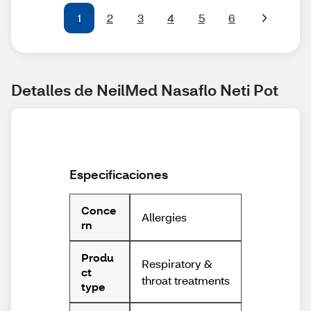
1
2
3
4
5
6
Detalles de NeilMed Nasaflo Neti Pot
Especificaciones
Conce
Allergies
rn
Produ
Respiratory &
ct
throat treatments
type