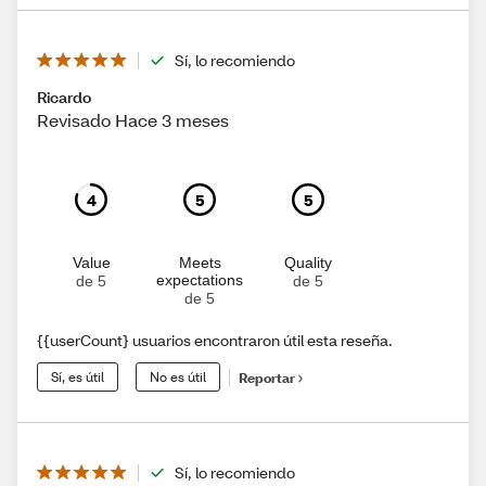
Sí, lo recomiendo
Ricardo
Revisado Hace 3 meses
4
5
5
Value
Meets
Quality
expectations
de 5
de 5
de 5
{{userCount} usuarios encontraron útil esta reseña.
Sí, es útil
No es útil
Reportar
Sí, lo recomiendo