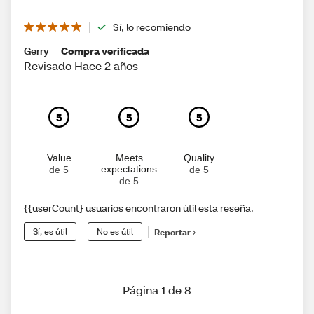
Sí, lo recomiendo
Gerry
Compra verificada
Revisado Hace 2 años
5
5
5
Value
Meets
Quality
expectations
de 5
de 5
de 5
{{userCount} usuarios encontraron útil esta reseña.
Sí, es útil
No es útil
Reportar
Página 1 de 8