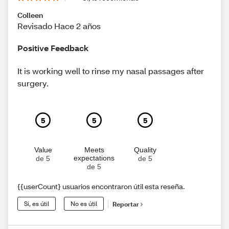
Colleen
Revisado Hace 2 años
Positive Feedback
It is working well to rinse my nasal passages after
surgery.
5
5
5
Value
Meets
Quality
expectations
de 5
de 5
de 5
{{userCount} usuarios encontraron útil esta reseña.
Sí, es útil
No es útil
Reportar