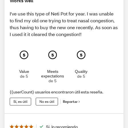
Works well
I've use this type of Neti Pot for year. I was unable
to find my old one trying to treat nasal congestion,
thus having to buy the new one recently. As soon as
I used it it cleared the congestion!!
5
5
5
Value
Meets
Quality
expectations
de 5
de 5
de 5
{{userCount} usuarios encontraron útil esta reseña.
Sí, es útil
No es útil
Reportar
Sí, lo recomiendo