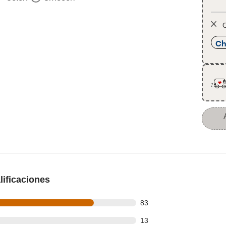
O
Ch
ificaciones
out of 108 reviews
83
out of 108 reviews
13