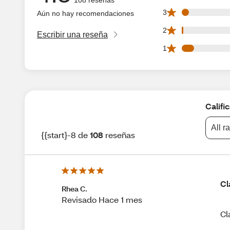
4 3 star reviews o
3
Aún no hay recomendaciones
1 2 star reviews o
2
Escribir una reseña
7 1 star reviews o
1
Califi
All r
{{start}-8 de
108
reseñas
Cl
Rhea C.
Revisado Hace 1 mes
Cl