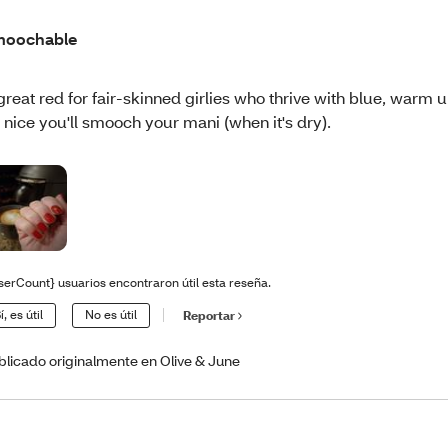
moochable
great red for fair-skinned girlies who thrive with blue, warm 
 nice you'll smooch your mani (when it's dry).
serCount} usuarios encontraron útil esta reseña.
í, es útil
No es útil
Reportar
blicado originalmente en Olive & June