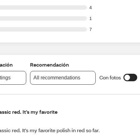
ut of 108 reviews
4
ut of 108 reviews
1
ut of 108 reviews
7
cación
Recomendación
Con fotos
atings
All recommendations
assic red. It’s my favorite
assic red. It’s my favorite polish in red so far.