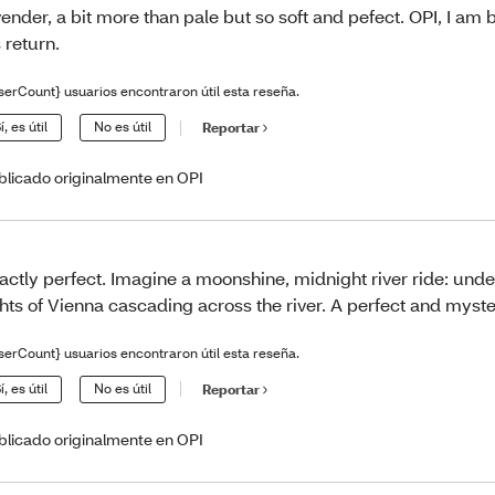
vender, a bit more than pale but so soft and pefect. OPI, I am 
s return.
serCount} usuarios encontraron útil esta reseña.
í, es útil
No es útil
Reportar
blicado originalmente en OPI
actly perfect. Imagine a moonshine, midnight river ride: under
ghts of Vienna cascading across the river. A perfect and myst
serCount} usuarios encontraron útil esta reseña.
í, es útil
No es útil
Reportar
blicado originalmente en OPI