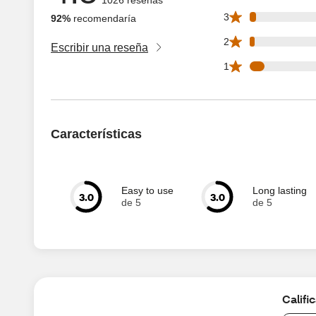
26 3 star reviews 
3
92%
recomendaría
20 2 star reviews 
2
Escribir una reseña
60 1 star reviews 
1
Características
Easy to use
Long lasting
3.0
3.0
de 5
de 5
Califi