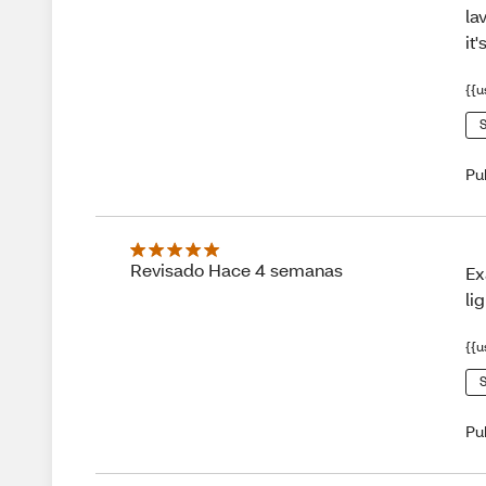
la
it'
{{u
S
Pu
Revisado Hace 4 semanas
Ex
li
{{u
S
Pu