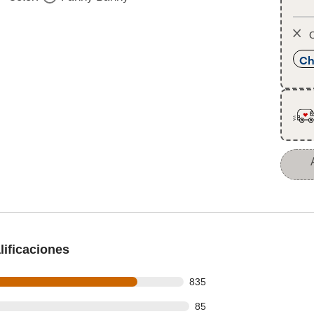
O
Ch
ificaciones
 out of 1026 reviews
835
out of 1026 reviews
85