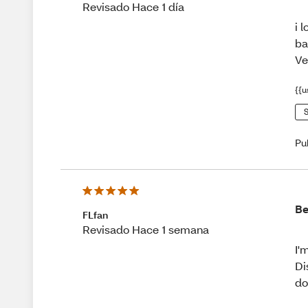
Revisado Hace 1 día
i 
ba
Ve
{{u
S
Pu
Be
FLfan
Revisado Hace 1 semana
I'
Di
do