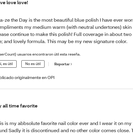
ve love love!
a-ze the Day is the most beautiful blue polish I have ever worn
mpliments my medium warm (with neutral undertones) skin s
ease continue to make this polish! Full coverage in about two 
; and lovely formula. This may be my new signature color.
serCount} usuarios encontraron útil esta reseña.
í, es útil
No es útil
Reportar
blicado originalmente en OPI
 all time favorite
is is my abbsolute favorite nail color ever and I wear it on my
und Sadly it is discontinued and no other color comes close. T