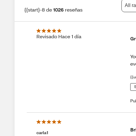
All r
{{start}-8 de
1026
reseñas
Revisado Hace 1 día
Gr
Yo
ev
{{u
S
Pu
Br
carla1