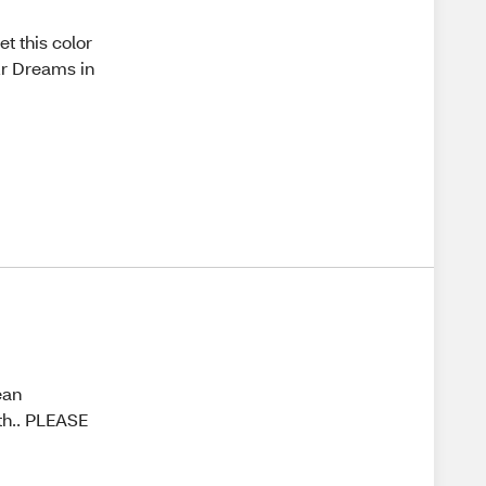
et this color
our Dreams in
ean
th.. PLEASE