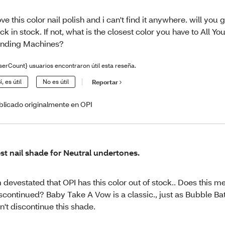
love this color nail polish and i can't find it anywhere. will you g
ck in stock. If not, what is the closest color you have to All Y
nding Machines?
serCount} usuarios encontraron útil esta reseña.
í, es útil
No es útil
Reportar
blicado originalmente en OPI
st nail shade for Neutral undertones.
m devestated that OPI has this color out of stock.. Does this m
scontinued? Baby Take A Vow is a classic., just as Bubble Ba
n't discontinue this shade.