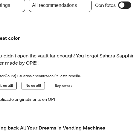
Con fotos
atings
All recommendations
eat color
u didn’t open the vault far enough! You forgot Sahara Sapphir
er made by OPI!!!!
serCount} usuarios encontraron útil esta reseña.
í, es útil
No es útil
Reportar
blicado originalmente en OPI
ing back All Your Dreams in Vending Machines