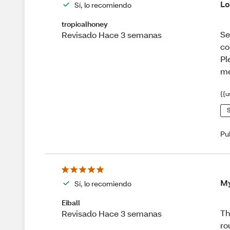
Lo
Sí, lo recomiendo
tropicalhoney
Se
Revisado Hace 3 semanas
co
Pl
me
{{u
S
Pu
My
Sí, lo recomiendo
Eiball
Th
Revisado Hace 3 semanas
ro