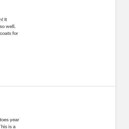
! It
o well.
coats for
 toes year
his is a