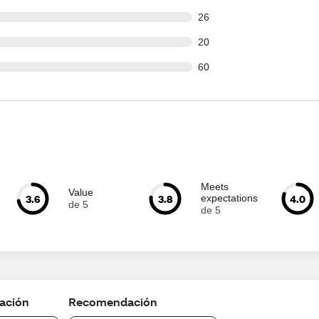
out of 1026 reviews
26
out of 1026 reviews
20
out of 1026 reviews
60
Meets
Value
3.6
3.8
4.0
expectations
de 5
de 5
cación
Recomendación