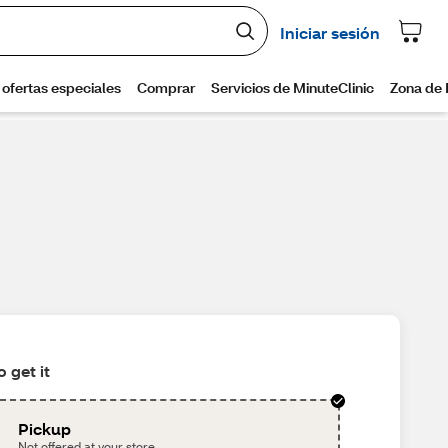
 get it
Pickup
Not offered at your store