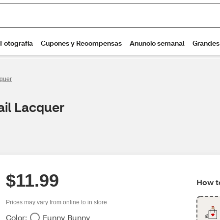
cquer
ail Lacquer
$11.99
How to
Prices may vary from online to in store
Color:
Funny Bunny