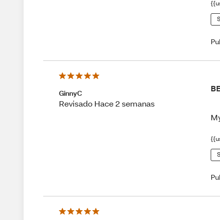
{{u
S
Pu
BE
GinnyC
Revisado Hace 2 semanas
My
{{u
S
Pu