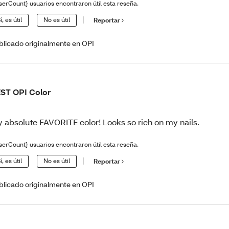
serCount} usuarios encontraron útil esta reseña.
í, es útil
No es útil
Reportar
blicado originalmente en OPI
ST OPI Color
 absolute FAVORITE color! Looks so rich on my nails.
serCount} usuarios encontraron útil esta reseña.
í, es útil
No es útil
Reportar
blicado originalmente en OPI