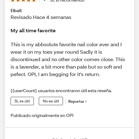
Eiball
Revisado Hace 4 semanas
My all time favorite
This is my abbsolute favorite nail color ever and I
wear it on my toes year round Sadly it is
discontinued and no other color comes close. This
is a lavender, a bit more than pale but so soft and
pefect. OPI, I am begging for it's return.
{{userCount} usuarios encontraron útil esta reseña.
Sí, es útil
No es útil
Reportar
Publicado originalmente en OPI