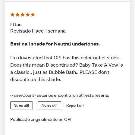
FLfan
Revisado Hace 1 semana
Best nail shade for Neutral undertones.
I'm devestated that OPI has this color out of stock..
Does this mean Discontinued? Baby Take A Vow is
a classic., just as Bubble Bath.. PLEASE don't
discontinue this shade.
{{userCount} usuarios encontraron útil esta reseña.
Sí, es útil
No es útil
Reportar
Publicado originalmente en OPI