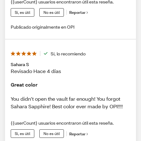
{{userCount} usuarios encontraron útil esta reseña.
Sí, es útil
No es útil
Reportar
Publicado originalmente en OPI
Sí, lo recomiendo
Sahara S
Revisado Hace 4 días
Great color
You didn’t open the vault far enough! You forgot
Sahara Sapphire! Best color ever made by OPI!!!!
{{userCount} usuarios encontraron útil esta reseña.
Sí, es útil
No es útil
Reportar