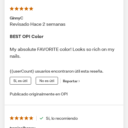
GinnyC
Revisado Hace 2 semanas
BEST OPI Color
My absolute FAVORITE color! Looks so rich on my
nails.
{{userCount} usuarios encontraron útil esta reseña.
Sí, es útil
No es útil
Reportar
Publicado originalmente en OPI
Sí, lo recomiendo
tropicalhoney