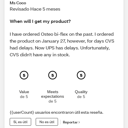
Ms Coco
Revisado Hace 5 meses
When will I get my product?
I have ordered Osteo bi-flex on the past. I ordered
the product on January 27, however, for days CVS
had delays. Now UPS has delays. Unfortunately,
CVS didn't have any in stock.
5
5
5
Value
Meets
Quality
expectations
de 5
de 5
de 5
{{userCount} usuarios encontraron útil esta reseña.
Sí, es útil
No es útil
Reportar