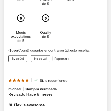
de 5
5
5
Meets
Quality
expectations
de 5
de 5
{{userCount} usuarios encontraron útil esta reseña.
Sí, es útil
No es útil
Reportar
Sí, lo recomiendo
michael
Compra verificada
Revisado Hace 8 meses
Bi-Flex is awesome