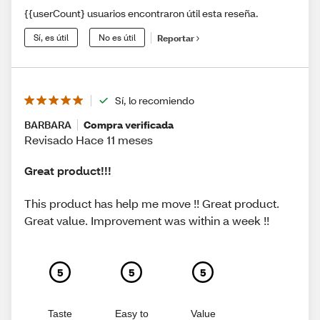
{{userCount} usuarios encontraron útil esta reseña.
Sí, es útil
No es útil
Reportar
Sí, lo recomiendo
BARBARA
Compra verificada
Revisado Hace 11 meses
Great product!!!
This product has help me move !! Great product.
Great value. Improvement was within a week !!
5
5
5
Taste
Easy to
Value