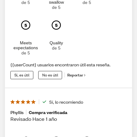
swallow
de 5
de 5
de 5
5
5
Meets
Quality
expectations
de 5
de 5
{{userCount} usuarios encontraron útil esta reseña.
Sí, es útil
No es útil
Reportar
Sí, lo recomiendo
Phyllis
Compra verificada
Revisado Hace 1 año