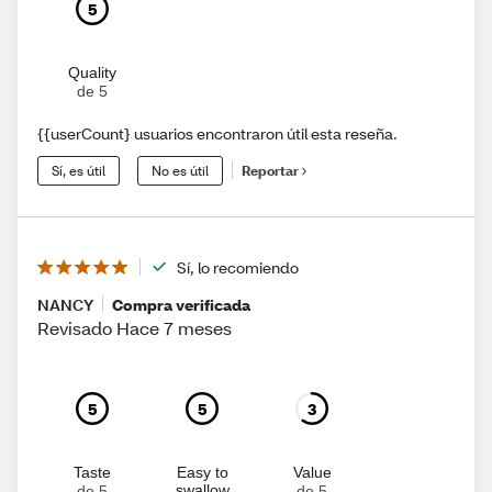
5
Quality
de 5
{{userCount} usuarios encontraron útil esta reseña.
Sí, es útil
No es útil
Reportar
Sí, lo recomiendo
NANCY
Compra verificada
Revisado Hace 7 meses
5
5
3
Taste
Easy to
Value
swallow
de 5
de 5