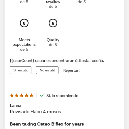
swallow
de 5
de 5
de 5
5
5
Meets
Quality
expectations
de 5
de 5
{{userCount} usuarios encontraron útil esta reseña.
Sí, es útil
No es útil
Reportar
Sí, lo recomiendo
Lanna
Revisado Hace 4 meses
Been taking Osteo Biflex for years