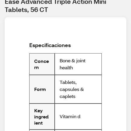
Ease Advanced Triple Action Mini 
Tablets, 56 CT
Especificaciones
Bone & joint
Conce
rn
health
Tablets,
capsules &
Form
caplets
Key
Vitamin d
ingred
ient