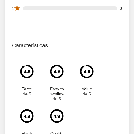
0 1 star reviews out of 66 reviews
1
0
Características
4.5
4.8
4.5
Taste
Easy to
Value
swallow
de 5
de 5
de 5
4.9
4.9
Meets
Quality