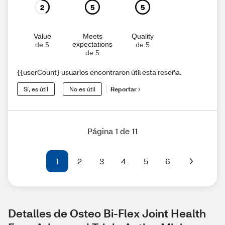
2
5
5
Value
Meets
Quality
expectations
de 5
de 5
de 5
{{userCount} usuarios encontraron útil esta reseña.
Sí, es útil
No es útil
Reportar
Página 1 de 11
1
2
3
4
5
6
Detalles de Osteo Bi-Flex Joint Health 