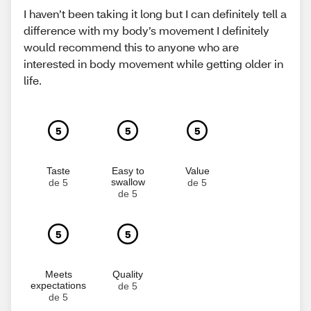
I haven’t been taking it long but I can definitely tell a
difference with my body’s movement I definitely
would recommend this to anyone who are
interested in body movement while getting older in
life.
5
5
5
Taste
Easy to
Value
swallow
de 5
de 5
de 5
5
5
Meets
Quality
expectations
de 5
de 5