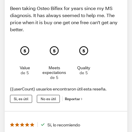
Been taking Osteo Biflex for years since my MS
diagnosis. It has always seemed to help me. The
price when it is buy one get one free can't get any
better.
5
5
5
Value
Meets
Quality
expectations
de 5
de 5
de 5
{{userCount} usuarios encontraron útil esta reseña.
Sí, es útil
No es útil
Reportar
Sí, lo recomiendo