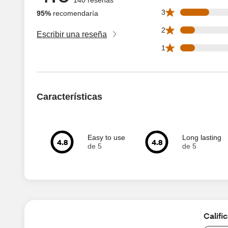
22 3 star reviews 
3
95%
recomendaría
11 2 star reviews 
2
Escribir una reseña
11 1 star reviews 
1
Características
Easy to use
Long lasting
4.8
4.8
de 5
de 5
Califi