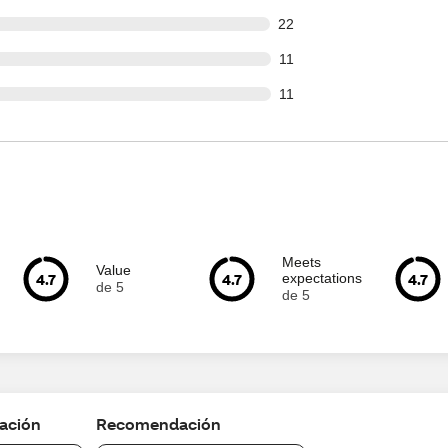
out of 140 reviews
22
out of 140 reviews
11
out of 140 reviews
11
Meets
Value
4.7
4.7
4.7
expectations
de 5
de 5
cación
Recomendación