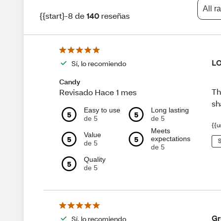
All r
{{start}-8 de
140
reseñas
L
Sí, lo recomiendo
Candy
Th
Revisado Hace 1 mes
s
Easy to use
Long lasting
5
5
de 5
de 5
{{u
Meets
Value
5
5
expectations
S
de 5
de 5
Quality
5
de 5
Gr
Sí, lo recomiendo