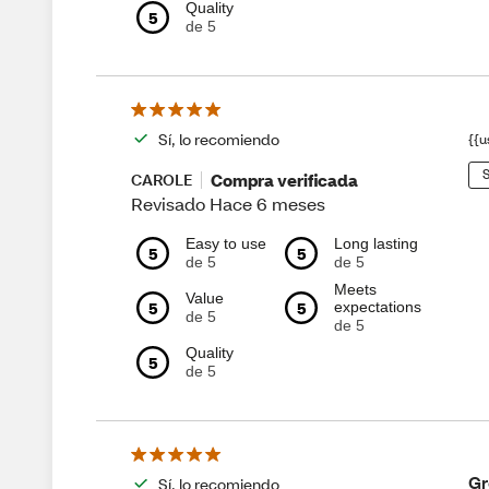
Quality
5
de 5
Sí, lo recomiendo
{{u
S
Compra verificada
CAROLE
Revisado Hace 6 meses
Easy to use
Long lasting
5
5
de 5
de 5
Meets
Value
5
5
expectations
de 5
de 5
Quality
5
de 5
Gr
Sí, lo recomiendo