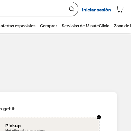
 get it
Pickup
Not offered at your store