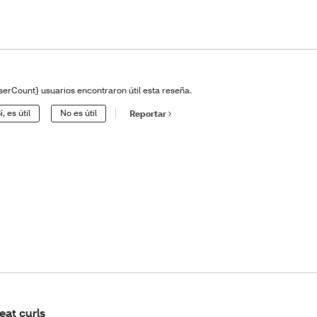
serCount} usuarios encontraron útil esta reseña.
í, es útil
No es útil
Reportar
eat curls