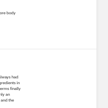
more body
always had
gredients in
derms finally
only an
 and the