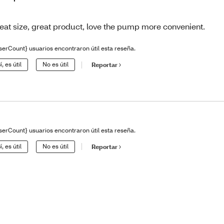
eat size, great product, love the pump more convenient.
serCount} usuarios encontraron útil esta reseña.
í, es útil
No es útil
Reportar
serCount} usuarios encontraron útil esta reseña.
í, es útil
No es útil
Reportar