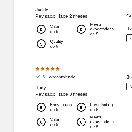
Jackie
Gr
Revisado Hace 2 meses
Meets
Value
5
5
{{u
expectations
de 5
de 5
S
Quality
5
de 5
Sí, lo recomiendo
{{u
S
Hurly
Revisado Hace 3 meses
Easy to use
Long lasting
5
5
de 5
de 5
Meets
Value
5
5
expectations
de 5
de 5