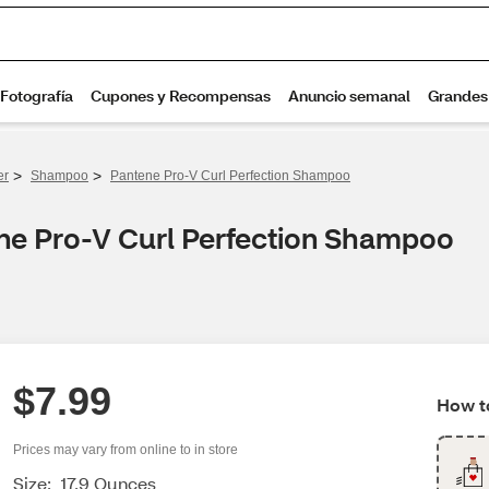
>
>
er
Shampoo
Pantene Pro-V Curl Perfection Shampoo
ene Pro-V Curl Perfection Shampoo
$7.99
How to
Prices may vary from online to in store
Size:
17.9 Ounces