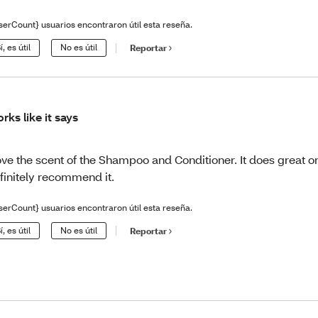
serCount} usuarios encontraron útil esta reseña.
í, es útil
No es útil
Reportar
rks like it says
love the scent of the Shampoo and Conditioner. It does great on
finitely recommend it.
serCount} usuarios encontraron útil esta reseña.
í, es útil
No es útil
Reportar