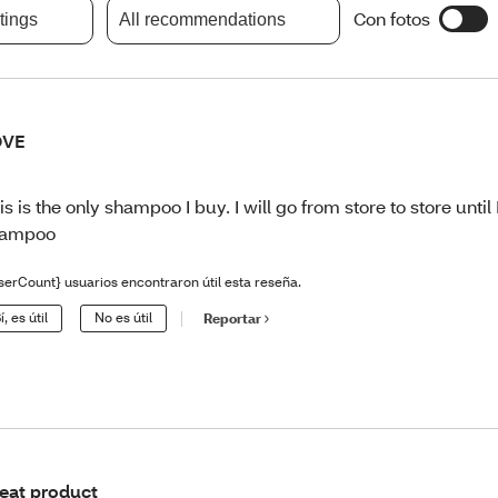
Con fotos
atings
All recommendations
OVE
is is the only shampoo I buy. I will go from store to store until I
hampoo
serCount} usuarios encontraron útil esta reseña.
í, es útil
No es útil
Reportar
eat product