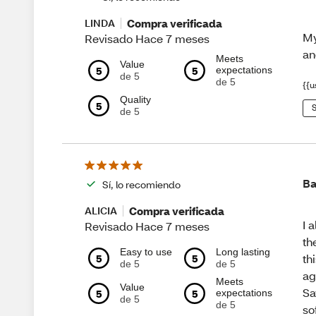
Compra verificada
LINDA
My
Revisado Hace 7 meses
an
Meets
Value
5
5
expectations
de 5
de 5
{{u
Quality
5
S
de 5
Ba
Sí, lo recomiendo
Compra verificada
ALICIA
I 
Revisado Hace 7 meses
th
Easy to use
Long lasting
5
5
th
de 5
de 5
ag
Meets
Value
Sa
5
5
expectations
de 5
de 5
so