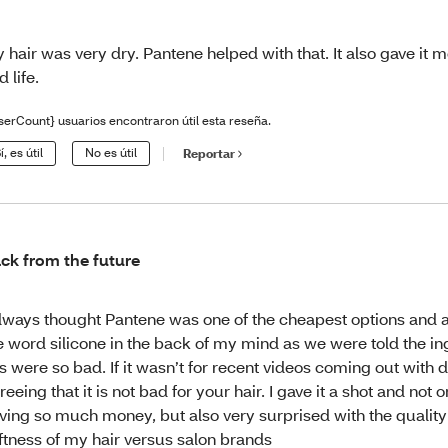
 hair was very dry. Pantene helped with that. It also gave it 
d life.
serCount} usuarios encontraron útil esta reseña.
í, es útil
No es útil
Reportar
ck from the future
always thought Pantene was one of the cheapest options and 
e word silicone in the back of my mind as we were told the in
is were so bad. If it wasn’t for recent videos coming out with 
reeing that it is not bad for your hair. I gave it a shot and not 
ving so much money, but also very surprised with the quality
ftness of my hair versus salon brands