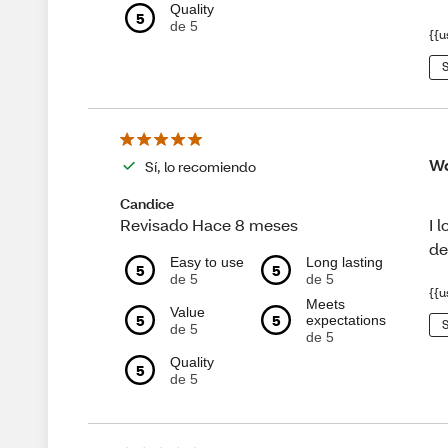
Quality
5
de 5
{{u
S
Wo
Sí, lo recomiendo
Candice
I 
Revisado Hace 8 meses
de
Easy to use
Long lasting
5
5
de 5
de 5
{{u
Meets
Value
5
5
expectations
S
de 5
de 5
Quality
5
de 5