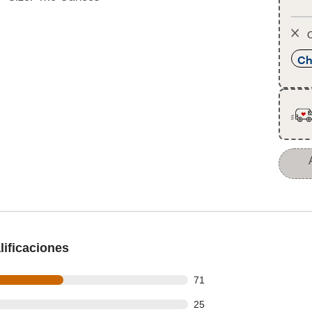
O
Ch
ificaciones
out of 140 reviews
71
out of 140 reviews
25