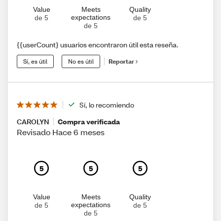
Value
Meets
Quality
expectations
de 5
de 5
de 5
{{userCount} usuarios encontraron útil esta reseña.
Sí, es útil
No es útil
Reportar
Sí, lo recomiendo
CAROLYN
Compra verificada
Revisado Hace 6 meses
5
5
5
Value
Meets
Quality
expectations
de 5
de 5
de 5