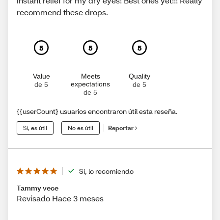
instant relief for my dry eyes! Best ones yet!!! Really
recommend these drops.
5
5
5
Value
Meets
Quality
expectations
de 5
de 5
de 5
{{userCount} usuarios encontraron útil esta reseña.
Sí, es útil
No es útil
Reportar
Sí, lo recomiendo
Tammy vece
Revisado Hace 3 meses