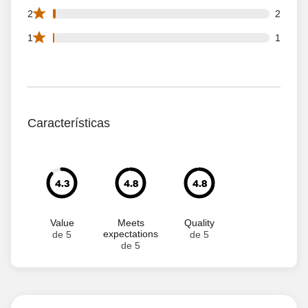
2 2 star reviews out of 171 reviews
2
2
1 1 star reviews out of 171 reviews
1
1
Características
4.3
4.8
4.8
Value
Meets
Quality
expectations
de 5
de 5
de 5