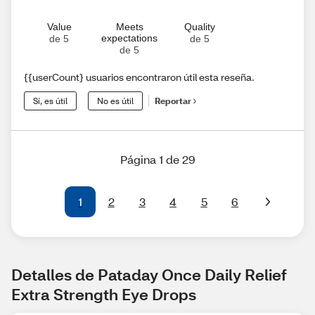
Value
Meets
Quality
expectations
de 5
de 5
de 5
{{userCount} usuarios encontraron útil esta reseña.
Sí, es útil
No es útil
Reportar
Página 1 de 29
1
2
3
4
5
6
Detalles de Pataday Once Daily Relief 
Extra Strength Eye Drops