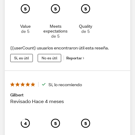
5
5
5
Value
Meets
Quality
expectations
de 5
de 5
de 5
{{userCount} usuarios encontraron útil esta reseña.
Sí, es útil
No es útil
Reportar
Sí, lo recomiendo
Gilbert
Revisado Hace 4 meses
4
5
5