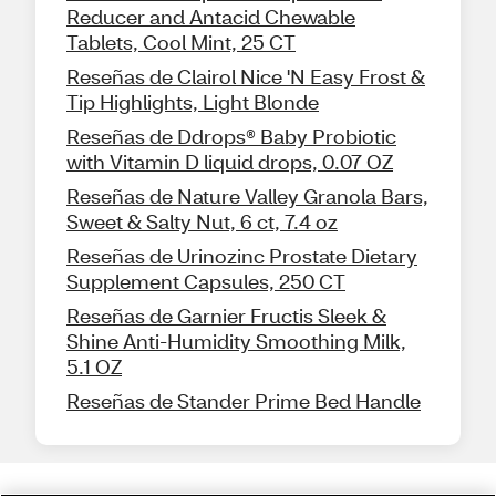
Reducer and Antacid Chewable
Tablets, Cool Mint, 25 CT
Reseñas de Clairol Nice 'N Easy Frost &
Tip Highlights, Light Blonde
Reseñas de Ddrops® Baby Probiotic
with Vitamin D liquid drops, 0.07 OZ
Reseñas de Nature Valley Granola Bars,
Sweet & Salty Nut, 6 ct, 7.4 oz
Reseñas de Urinozinc Prostate Dietary
Supplement Capsules, 250 CT
Reseñas de Garnier Fructis Sleek &
Shine Anti-Humidity Smoothing Milk,
5.1 OZ
Reseñas de Stander Prime Bed Handle