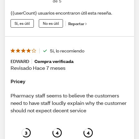
de 5
{{userCount} usuarios encontraron útil esta reseña.
Sí, es útil
No es útil
Reportar
Sí, lo recomiendo
EDWARD
Compra verificada
Revisado Hace 7 meses
Pricey
Pharmacy staff seems to believe the customers
need to have staff loudly explain why the customer
should not expect decent service
3
4
4