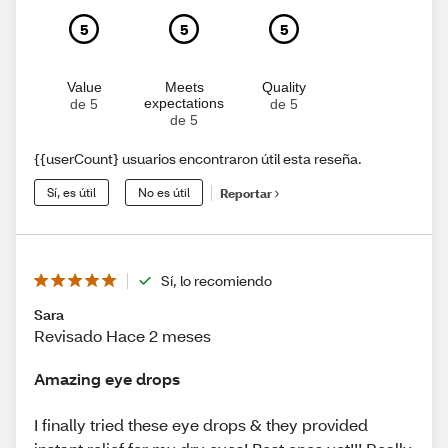
5
5
5
Value
Meets
Quality
expectations
de 5
de 5
de 5
{{userCount} usuarios encontraron útil esta reseña.
Sí, es útil
No es útil
Reportar
Sí, lo recomiendo
Sara
Revisado Hace 2 meses
Amazing eye drops
I finally tried these eye drops & they provided