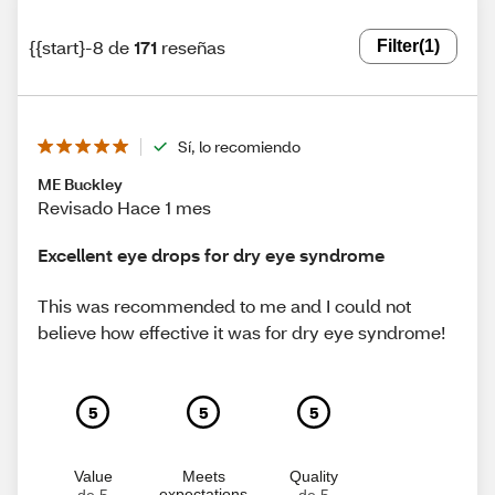
{{start}-8 de
171
reseñas
Filter
(1)
Sí, lo recomiendo
ME Buckley
Revisado Hace 1 mes
Excellent eye drops for dry eye syndrome
This was recommended to me and I could not
believe how effective it was for dry eye syndrome!
5
5
5
Value
Meets
Quality
expectations
de 5
de 5