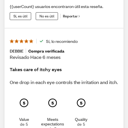
{{userCount} usuarios encontraron útil esta reseña.
Sí, es útil
No es útil
Reportar
Sí, lo recomiendo
DEBBIE
Compra verificada
Revisado Hace 6 meses
Takes care of itchy eyes
One drop in each eye controls the irritation and itch.
5
5
5
Value
Meets
Quality
expectations
de 5
de 5