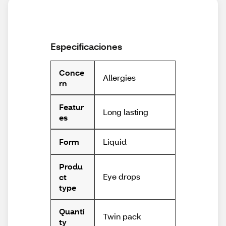
Especificaciones
Conce
Allergies
rn
Featur
Long lasting
es
Liquid
Form
Produ
Eye drops
ct
type
Quanti
Twin pack
ty